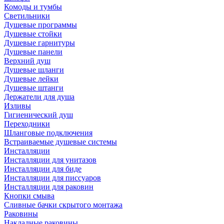
Комоды и тумбы
Светильники
Душевые программы
Душевые стойки
Душевые гарнитуры
Душевые панели
Верхний душ
Душевые шланги
Душевые лейки
Душевые штанги
Держатели для душа
Изливы
Гигиенический душ
Переходники
Шланговые подключения
Встраиваемые душевые системы
Инсталляции
Инсталляции для унитазов
Инсталляции для биде
Инсталляции для писсуаров
Инсталляции для раковин
Кнопки смыва
Сливные бачки скрытого монтажа
Раковины
Накладные раковины