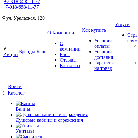
+7-918-658-11-77
+7-918-658-11-77
ул. Уральская, 120
Услуги
Как купить
О Компании
Серв
Условия
слу
О
оплаты
компании
Бренды
Блог
Условия
Акции
Блог
доставки
Отзывы
Гарантия
Контакты
на товар
Войти
Каталог
Ванны
Душевые кабины и ограждения
Унитазы