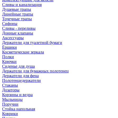
Сливы и канализация
Душевые трапы
Линейные трапы
Точечные трапы
Сифоны
Сливы - переливы
Донные клапаны
Аксессуары
Держатели для туалетной бумаги
Ёршики
Косметические зеркала
Полки
Крючки
Сиденье для душа
Держатели для бумажных полотенец
Держатели для фена
Полотенцедержатели
Стаканы
Дозаторы
Корзины и ведра
Мыльницы
Поручни
Стойка напольная
Коврики