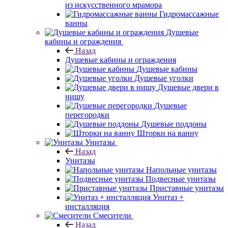
из искусственного мрамора
Гидромассажные
ванны
Душевые
кабины и ограждения
Назад
Душевые кабины и ограждения
Душевые кабины
Душевые уголки
Душевые двери в
нишу
Душевые
перегородки
Душевые поддоны
Шторки на ванну
Унитазы
Назад
Унитазы
Напольные унитазы
Подвесные унитазы
Приставные унитазы
Унитаз +
инсталляция
Смесители
Назад