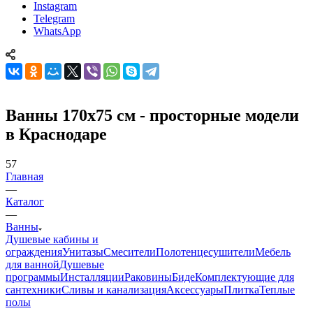
Instagram
Telegram
WhatsApp
Ванны 170х75 см - просторные модели
в Краснодаре
57
Главная
—
Каталог
—
Ванны
Душевые кабины и
ограждения
Унитазы
Смесители
Полотенцесушители
Мебель
для ванной
Душевые
программы
Инсталляции
Раковины
Биде
Комплектующие для
сантехники
Сливы и канализация
Аксессуары
Плитка
Теплые
полы