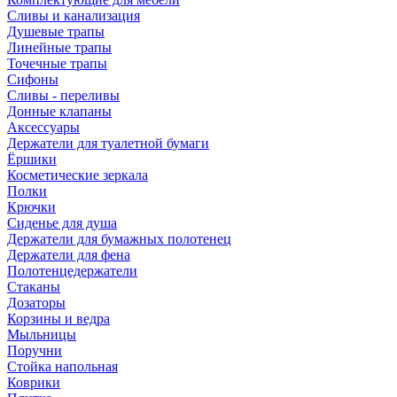
Сливы и канализация
Душевые трапы
Линейные трапы
Точечные трапы
Сифоны
Сливы - переливы
Донные клапаны
Аксессуары
Держатели для туалетной бумаги
Ёршики
Косметические зеркала
Полки
Крючки
Сиденье для душа
Держатели для бумажных полотенец
Держатели для фена
Полотенцедержатели
Стаканы
Дозаторы
Корзины и ведра
Мыльницы
Поручни
Стойка напольная
Коврики