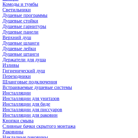
Комоды и тумбы
Светильники
Душевые программы
Душевые стойки
Душевые гарнитуры
Душевые панели
Верхний душ
Душевые шланги
Душевые лейки
Душевые штанги
Держатели для душа
Изливы
Гигиенический душ
Переходники
Шланговые подключения
Встраиваемые душевые системы
Инсталляции
Инсталляции для унитазов
Инсталляции для биде
Инсталляции для писсуаров
Инсталляции для раковин
Кнопки смыва
Сливные бачки скрытого монтажа
Раковины
Накладные раковины