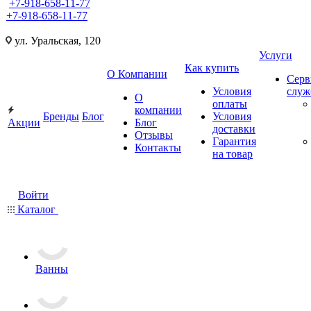
+7-918-658-11-77
+7-918-658-11-77
ул. Уральская, 120
Услуги
Как купить
О Компании
Серв
Условия
слу
О
оплаты
компании
Бренды
Блог
Условия
Акции
Блог
доставки
Отзывы
Гарантия
Контакты
на товар
Войти
Каталог
Ванны