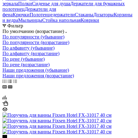
зеркала
Полки
Сиденье для душа
Держатели для бумажных
полотенец
Держатели для
фена
Крючки
Полотенцедержатели
Стаканы
Дозаторы
Корзины
и ведра
Мыльницы
Стойка напольная
Коврики
Фильтр
По умолчанию (возрастание)
По популярности (убывание)
По популярности (возрастание)
По алфавиту (убывание)
По алфавиту (возрастание)
По цене (убывание)
По цене (возрастание)
Наши предложения (убывание)
Наши предложения (возрастание)