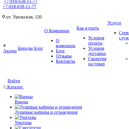
+7-918-658-11-77
+7-918-658-11-77
ул. Уральская, 120
Услуги
Как купить
О Компании
Серв
Условия
слу
О
оплаты
компании
Бренды
Блог
Условия
Акции
Блог
доставки
Отзывы
Гарантия
Контакты
на товар
Войти
Каталог
Ванны
Душевые кабины и ограждения
Унитазы