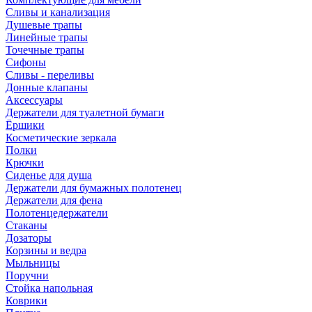
Сливы и канализация
Душевые трапы
Линейные трапы
Точечные трапы
Сифоны
Сливы - переливы
Донные клапаны
Аксессуары
Держатели для туалетной бумаги
Ёршики
Косметические зеркала
Полки
Крючки
Сиденье для душа
Держатели для бумажных полотенец
Держатели для фена
Полотенцедержатели
Стаканы
Дозаторы
Корзины и ведра
Мыльницы
Поручни
Стойка напольная
Коврики