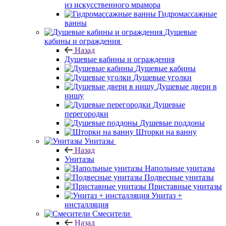
из искусственного мрамора
Гидромассажные
ванны
Душевые
кабины и ограждения
Назад
Душевые кабины и ограждения
Душевые кабины
Душевые уголки
Душевые двери в
нишу
Душевые
перегородки
Душевые поддоны
Шторки на ванну
Унитазы
Назад
Унитазы
Напольные унитазы
Подвесные унитазы
Приставные унитазы
Унитаз +
инсталляция
Смесители
Назад