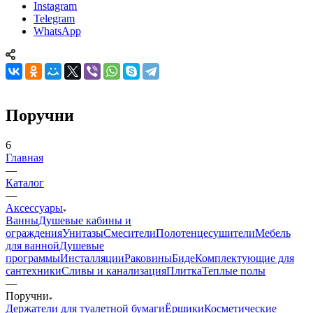
Instagram
Telegram
WhatsApp
Поручни
6
Главная
—
Каталог
—
Аксессуары
Ванны
Душевые кабины и
ограждения
Унитазы
Смесители
Полотенцесушители
Мебель
для ванной
Душевые
программы
Инсталляции
Раковины
Биде
Комплектующие для
сантехники
Сливы и канализация
Плитка
Теплые полы
—
Поручни
Держатели для туалетной бумаги
Ёршики
Косметические