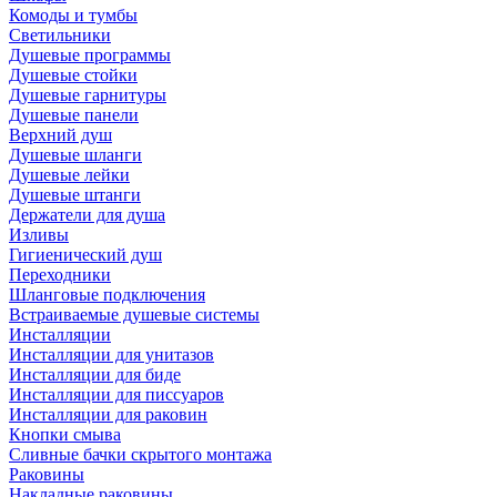
Комоды и тумбы
Светильники
Душевые программы
Душевые стойки
Душевые гарнитуры
Душевые панели
Верхний душ
Душевые шланги
Душевые лейки
Душевые штанги
Держатели для душа
Изливы
Гигиенический душ
Переходники
Шланговые подключения
Встраиваемые душевые системы
Инсталляции
Инсталляции для унитазов
Инсталляции для биде
Инсталляции для писсуаров
Инсталляции для раковин
Кнопки смыва
Сливные бачки скрытого монтажа
Раковины
Накладные раковины