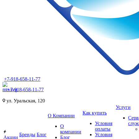
+7-918-658-11-77
+7-918-658-11-77
ул. Уральская, 120
Услуги
Как купить
О Компании
Серв
Условия
слу
О
оплаты
компании
Бренды
Блог
Условия
Акции
Блог