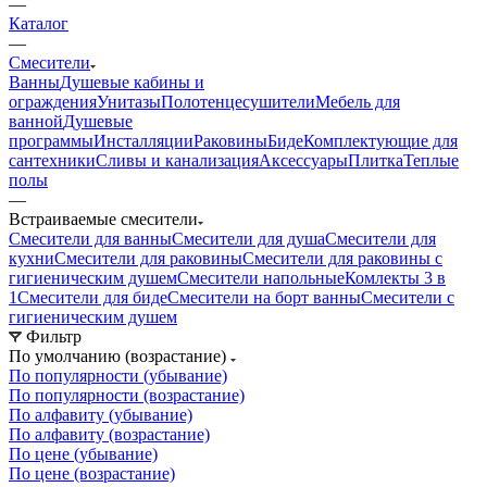
Главная
—
Каталог
—
Смесители
Ванны
Душевые кабины и
ограждения
Унитазы
Полотенцесушители
Мебель для
ванной
Душевые
программы
Инсталляции
Раковины
Биде
Комплектующие для
сантехники
Сливы и канализация
Аксессуары
Плитка
Теплые
полы
—
Встраиваемые смесители
Смесители для ванны
Смесители для душа
Смесители для
кухни
Смесители для раковины
Смесители для раковины с
гигиеническим душем
Смесители напольные
Комлекты 3 в
1
Смесители для биде
Смесители на борт ванны
Смесители с
гигиеническим душем
Фильтр
По умолчанию (возрастание)
По популярности (убывание)
По популярности (возрастание)
По алфавиту (убывание)
По алфавиту (возрастание)
По цене (убывание)