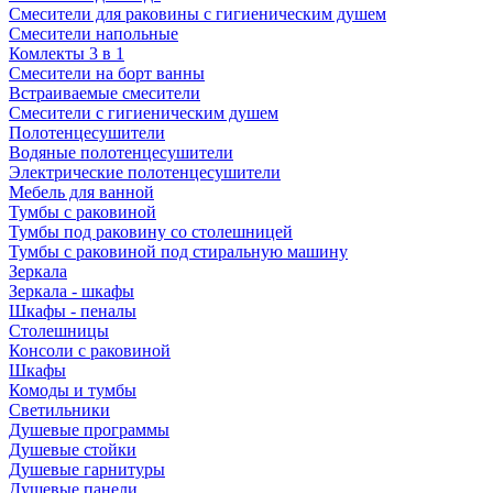
Смесители для раковины с гигиеническим душем
Смесители напольные
Комлекты 3 в 1
Смесители на борт ванны
Встраиваемые смесители
Смесители с гигиеническим душем
Полотенцесушители
Водяные полотенцесушители
Электрические полотенцесушители
Мебель для ванной
Тумбы с раковиной
Тумбы под раковину со столешницей
Тумбы с раковиной под стиральную машину
Зеркала
Зеркала - шкафы
Шкафы - пеналы
Столешницы
Консоли с раковиной
Шкафы
Комоды и тумбы
Светильники
Душевые программы
Душевые стойки
Душевые гарнитуры
Душевые панели