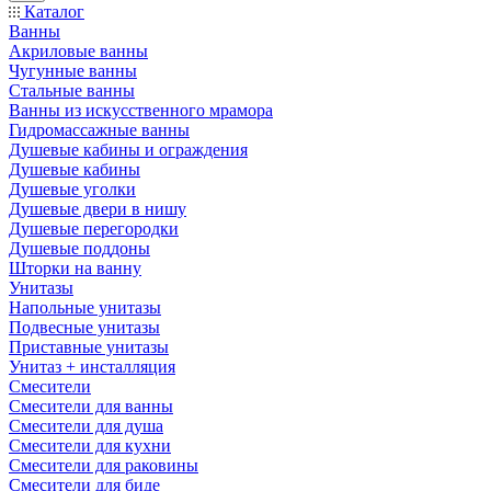
Каталог
Ванны
Акриловые ванны
Чугунные ванны
Стальные ванны
Ванны из искусственного мрамора
Гидромассажные ванны
Душевые кабины и ограждения
Душевые кабины
Душевые уголки
Душевые двери в нишу
Душевые перегородки
Душевые поддоны
Шторки на ванну
Унитазы
Напольные унитазы
Подвесные унитазы
Приставные унитазы
Унитаз + инсталляция
Смесители
Смесители для ванны
Смесители для душа
Смесители для кухни
Смесители для раковины
Смесители для биде