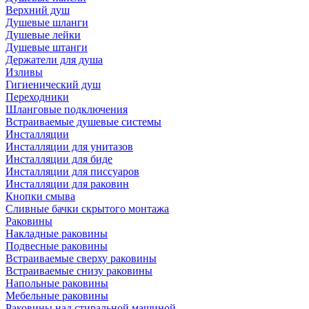
Верхний душ
Душевые шланги
Душевые лейки
Душевые штанги
Держатели для душа
Изливы
Гигиенический душ
Переходники
Шланговые подключения
Встраиваемые душевые системы
Инсталляции
Инсталляции для унитазов
Инсталляции для биде
Инсталляции для писсуаров
Инсталляции для раковин
Кнопки смыва
Сливные бачки скрытого монтажа
Раковины
Накладные раковины
Подвесные раковины
Встраиваемые сверху раковины
Встраиваемые снизу раковины
Напольные раковины
Мебельные раковины
Раковины над стиральной машиной