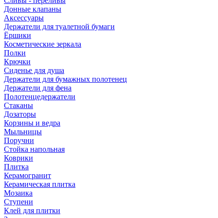
Сливы - переливы
Донные клапаны
Аксессуары
Держатели для туалетной бумаги
Ёршики
Косметические зеркала
Полки
Крючки
Сиденье для душа
Держатели для бумажных полотенец
Держатели для фена
Полотенцедержатели
Стаканы
Дозаторы
Корзины и ведра
Мыльницы
Поручни
Стойка напольная
Коврики
Плитка
Керамогранит
Керамическая плитка
Мозаика
Ступени
Клей для плитки