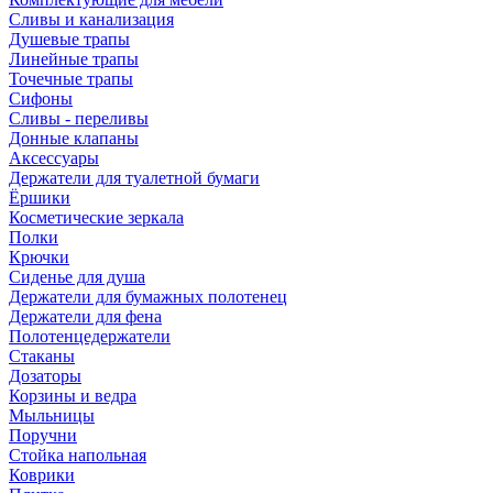
Сливы и канализация
Душевые трапы
Линейные трапы
Точечные трапы
Сифоны
Сливы - переливы
Донные клапаны
Аксессуары
Держатели для туалетной бумаги
Ёршики
Косметические зеркала
Полки
Крючки
Сиденье для душа
Держатели для бумажных полотенец
Держатели для фена
Полотенцедержатели
Стаканы
Дозаторы
Корзины и ведра
Мыльницы
Поручни
Стойка напольная
Коврики