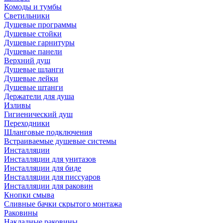
Комоды и тумбы
Светильники
Душевые программы
Душевые стойки
Душевые гарнитуры
Душевые панели
Верхний душ
Душевые шланги
Душевые лейки
Душевые штанги
Держатели для душа
Изливы
Гигиенический душ
Переходники
Шланговые подключения
Встраиваемые душевые системы
Инсталляции
Инсталляции для унитазов
Инсталляции для биде
Инсталляции для писсуаров
Инсталляции для раковин
Кнопки смыва
Сливные бачки скрытого монтажа
Раковины
Накладные раковины