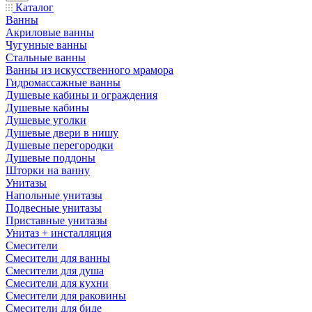
Каталог
Ванны
Акриловые ванны
Чугунные ванны
Стальные ванны
Ванны из искусственного мрамора
Гидромассажные ванны
Душевые кабины и ограждения
Душевые кабины
Душевые уголки
Душевые двери в нишу
Душевые перегородки
Душевые поддоны
Шторки на ванну
Унитазы
Напольные унитазы
Подвесные унитазы
Приставные унитазы
Унитаз + инсталляция
Смесители
Смесители для ванны
Смесители для душа
Смесители для кухни
Смесители для раковины
Смесители для биде