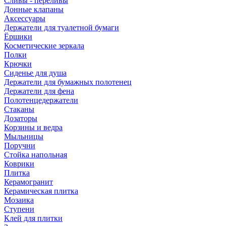
Сливы - переливы
Донные клапаны
Аксессуары
Держатели для туалетной бумаги
Ёршики
Косметические зеркала
Полки
Крючки
Сиденье для душа
Держатели для бумажных полотенец
Держатели для фена
Полотенцедержатели
Стаканы
Дозаторы
Корзины и ведра
Мыльницы
Поручни
Стойка напольная
Коврики
Плитка
Керамогранит
Керамическая плитка
Мозаика
Ступени
Клей для плитки