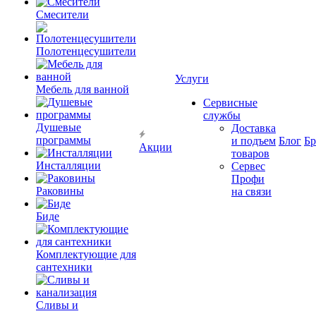
Смесители
Полотенцесушители
Услуги
Мебель для ванной
Сервисные
службы
Душевые
Доставка
программы
и подъем
Блог
Б
Акции
товаров
Инсталляции
Сервес
Профи
Раковины
на связи
Биде
Комплектующие для
сантехники
Сливы и