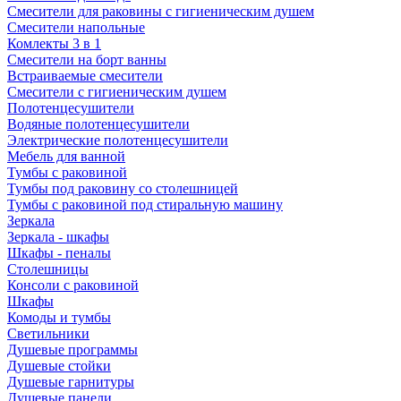
Смесители для раковины с гигиеническим душем
Смесители напольные
Комлекты 3 в 1
Смесители на борт ванны
Встраиваемые смесители
Смесители с гигиеническим душем
Полотенцесушители
Водяные полотенцесушители
Электрические полотенцесушители
Мебель для ванной
Тумбы с раковиной
Тумбы под раковину со столешницей
Тумбы с раковиной под стиральную машину
Зеркала
Зеркала - шкафы
Шкафы - пеналы
Столешницы
Консоли с раковиной
Шкафы
Комоды и тумбы
Светильники
Душевые программы
Душевые стойки
Душевые гарнитуры
Душевые панели