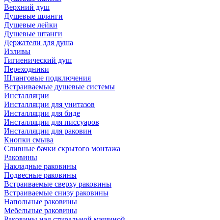
Верхний душ
Душевые шланги
Душевые лейки
Душевые штанги
Держатели для душа
Изливы
Гигиенический душ
Переходники
Шланговые подключения
Встраиваемые душевые системы
Инсталляции
Инсталляции для унитазов
Инсталляции для биде
Инсталляции для писсуаров
Инсталляции для раковин
Кнопки смыва
Сливные бачки скрытого монтажа
Раковины
Накладные раковины
Подвесные раковины
Встраиваемые сверху раковины
Встраиваемые снизу раковины
Напольные раковины
Мебельные раковины
Раковины над стиральной машиной