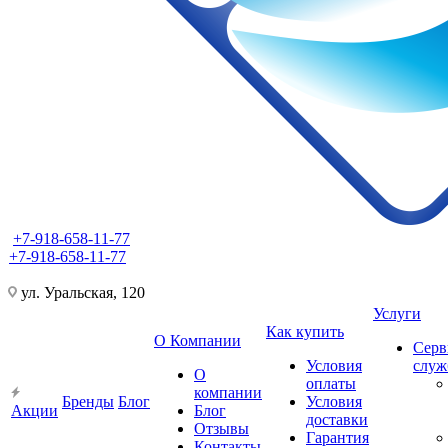
+7-918-658-11-77
+7-918-658-11-77
ул. Уральская, 120
Услуги
Как купить
О Компании
Серв
Условия
слу
О
оплаты
компании
Бренды
Блог
Условия
Акции
Блог
доставки
Отзывы
Гарантия
Контакты