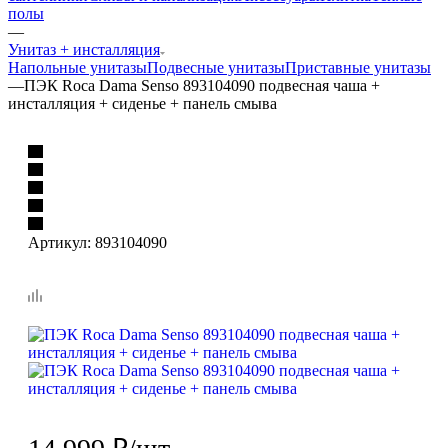
полы
—
Унитаз + инсталляция
Напольные унитазы
Подвесные унитазы
Приставные унитазы
—
ПЭК Roca Dama Senso 893104090 подвесная чаша +
инсталляция + сиденье + панель смыва
Артикул:
893104090