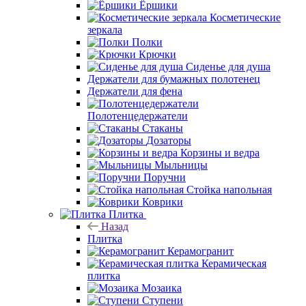
Ёршики
Косметические
зеркала
Полки
Крючки
Сиденье для душа
Держатели для бумажных полотенец
Держатели для фена
Полотенцедержатели
Стаканы
Дозаторы
Корзины и ведра
Мыльницы
Поручни
Стойка напольная
Коврики
Плитка
Назад
Плитка
Керамогранит
Керамическая
плитка
Мозаика
Ступени