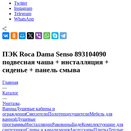
Twitter
Instagram
Telegram
WhatsApp
ПЭК Roca Dama Senso 893104090
подвесная чаша + инсталляция +
сиденье + панель смыва
Главная
—
Каталог
—
Унитазы
Ванны
Душевые кабины и
ограждения
Смесители
Полотенцесушители
Мебель для
ванной
Душевые
программы
Инсталляции
Раковины
Биде
Комплектующие для
сантехники
Сливы и канализация
Аксессуары
Плитка
Теплые