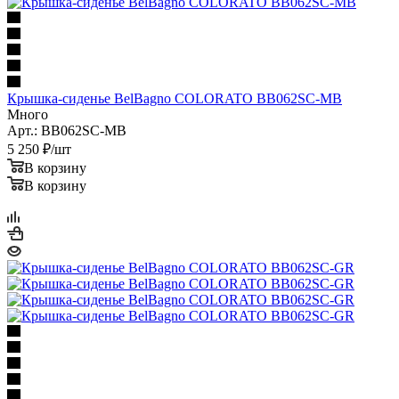
Крышка-сиденье BelBagno COLORATO BB062SC-MB
Много
Арт.: BB062SC-MB
5 250
₽
/шт
В корзину
В корзину