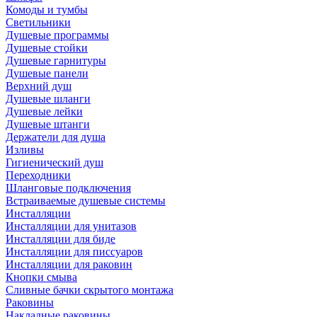
Комоды и тумбы
Светильники
Душевые программы
Душевые стойки
Душевые гарнитуры
Душевые панели
Верхний душ
Душевые шланги
Душевые лейки
Душевые штанги
Держатели для душа
Изливы
Гигиенический душ
Переходники
Шланговые подключения
Встраиваемые душевые системы
Инсталляции
Инсталляции для унитазов
Инсталляции для биде
Инсталляции для писсуаров
Инсталляции для раковин
Кнопки смыва
Сливные бачки скрытого монтажа
Раковины
Накладные раковины