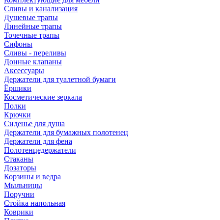
Сливы и канализация
Душевые трапы
Линейные трапы
Точечные трапы
Сифоны
Сливы - переливы
Донные клапаны
Аксессуары
Держатели для туалетной бумаги
Ёршики
Косметические зеркала
Полки
Крючки
Сиденье для душа
Держатели для бумажных полотенец
Держатели для фена
Полотенцедержатели
Стаканы
Дозаторы
Корзины и ведра
Мыльницы
Поручни
Стойка напольная
Коврики