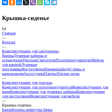
Крышка-сиденье
64
Главная
—
Каталог
—
Комплектующие для сантехники
Ванны
Душевые кабины и
ограждения
Унитазы
Смесители
Полотенцесушители
Мебель
для ванной
Душевые
программы
Инсталляции
Раковины
Биде
Сливы и
канализация
Аксессуары
Плитка
Теплые полы
—
Комплектующие для унитаза
Комплектующие для полотенцесушителя
Комплектующие для
ванн
Комплектующие для душевых кабины
Комплектующие
для инсталляций
Комплектующие для мебели
—
Крышка-сиденье
Бачок
Кнопка арматуры бачка