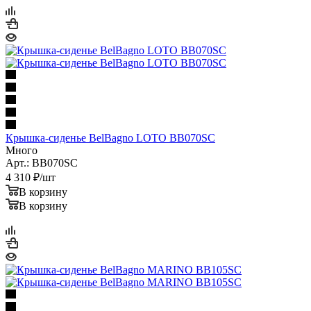
Крышка-сиденье BelBagno LOTO BB070SC
Много
Арт.: BB070SC
4 310
₽
/шт
В корзину
В корзину