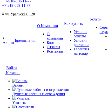
+7-918-658-11-77
+7-918-658-11-77
ул. Уральская, 120
Услуги
Как купить
О Компании
Серв
Условия
слу
О
оплаты
компании
Бренды
Блог
Условия
Акции
Блог
доставки
Отзывы
Гарантия
Контакты
на товар
Войти
Каталог
Ванны
Душевые кабины и ограждения
Унитазы