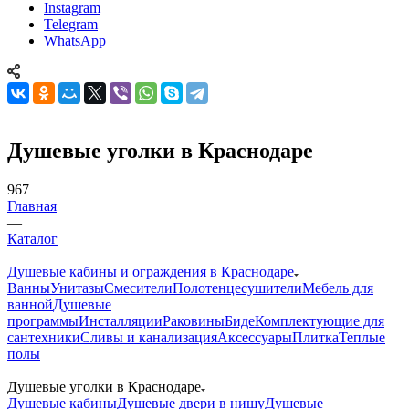
Instagram
Telegram
WhatsApp
Душевые уголки в Краснодаре
967
Главная
—
Каталог
—
Душевые кабины и ограждения в Краснодаре
Ванны
Унитазы
Смесители
Полотенцесушители
Мебель для
ванной
Душевые
программы
Инсталляции
Раковины
Биде
Комплектующие для
сантехники
Сливы и канализация
Аксессуары
Плитка
Теплые
полы
—
Душевые уголки в Краснодаре
Душевые кабины
Душевые двери в нишу
Душевые