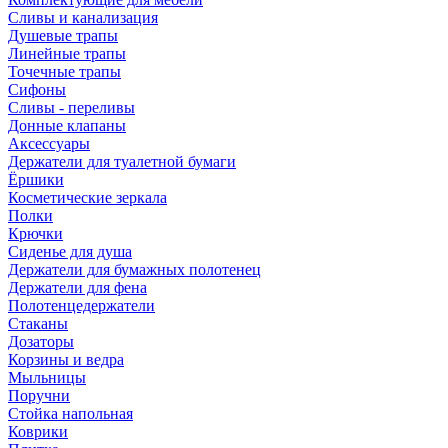
Сливы и канализация
Душевые трапы
Линейные трапы
Точечные трапы
Сифоны
Сливы - переливы
Донные клапаны
Аксессуары
Держатели для туалетной бумаги
Ёршики
Косметические зеркала
Полки
Крючки
Сиденье для душа
Держатели для бумажных полотенец
Держатели для фена
Полотенцедержатели
Стаканы
Дозаторы
Корзины и ведра
Мыльницы
Поручни
Стойка напольная
Коврики