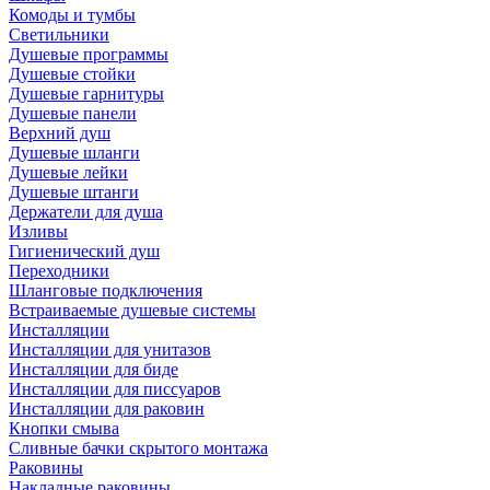
Комоды и тумбы
Светильники
Душевые программы
Душевые стойки
Душевые гарнитуры
Душевые панели
Верхний душ
Душевые шланги
Душевые лейки
Душевые штанги
Держатели для душа
Изливы
Гигиенический душ
Переходники
Шланговые подключения
Встраиваемые душевые системы
Инсталляции
Инсталляции для унитазов
Инсталляции для биде
Инсталляции для писсуаров
Инсталляции для раковин
Кнопки смыва
Сливные бачки скрытого монтажа
Раковины
Накладные раковины