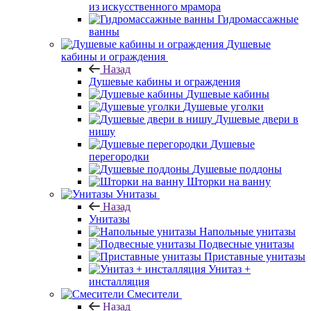
из искусственного мрамора
Гидромассажные
ванны
Душевые
кабины и ограждения
Назад
Душевые кабины и ограждения
Душевые кабины
Душевые уголки
Душевые двери в
нишу
Душевые
перегородки
Душевые поддоны
Шторки на ванну
Унитазы
Назад
Унитазы
Напольные унитазы
Подвесные унитазы
Приставные унитазы
Унитаз +
инсталляция
Смесители
Назад