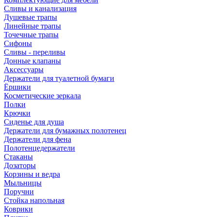
Сливы и канализация
Душевые трапы
Линейные трапы
Точечные трапы
Сифоны
Сливы - переливы
Донные клапаны
Аксессуары
Держатели для туалетной бумаги
Ёршики
Косметические зеркала
Полки
Крючки
Сиденье для душа
Держатели для бумажных полотенец
Держатели для фена
Полотенцедержатели
Стаканы
Дозаторы
Корзины и ведра
Мыльницы
Поручни
Стойка напольная
Коврики