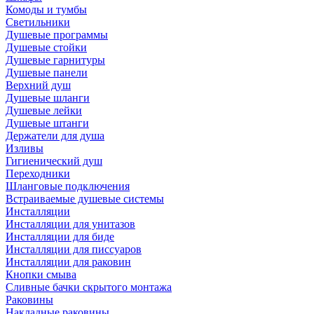
Комоды и тумбы
Светильники
Душевые программы
Душевые стойки
Душевые гарнитуры
Душевые панели
Верхний душ
Душевые шланги
Душевые лейки
Душевые штанги
Держатели для душа
Изливы
Гигиенический душ
Переходники
Шланговые подключения
Встраиваемые душевые системы
Инсталляции
Инсталляции для унитазов
Инсталляции для биде
Инсталляции для писсуаров
Инсталляции для раковин
Кнопки смыва
Сливные бачки скрытого монтажа
Раковины
Накладные раковины