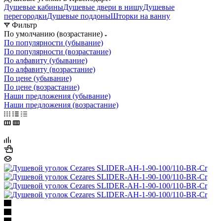
программы
Инсталляции
Раковины
Биде
Комплектующие для
сантехники
Сливы и канализация
Аксессуары
Плитка
Теплые
полы
—
Душевые уголки в Краснодаре
Душевые кабины
Душевые двери в нишу
Душевые
перегородки
Душевые поддоны
Шторки на ванну
Фильтр
По умолчанию (возрастание)
По популярности (убывание)
По популярности (возрастание)
По алфавиту (убывание)
По алфавиту (возрастание)
По цене (убывание)
По цене (возрастание)
Наши предложения (убывание)
Наши предложения (возрастание)