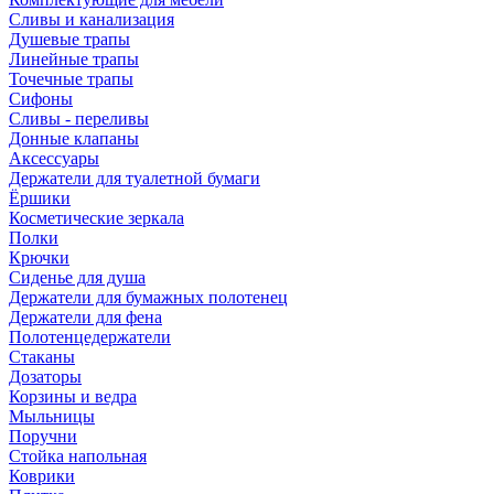
Сливы и канализация
Душевые трапы
Линейные трапы
Точечные трапы
Сифоны
Сливы - переливы
Донные клапаны
Аксессуары
Держатели для туалетной бумаги
Ёршики
Косметические зеркала
Полки
Крючки
Сиденье для душа
Держатели для бумажных полотенец
Держатели для фена
Полотенцедержатели
Стаканы
Дозаторы
Корзины и ведра
Мыльницы
Поручни
Стойка напольная
Коврики