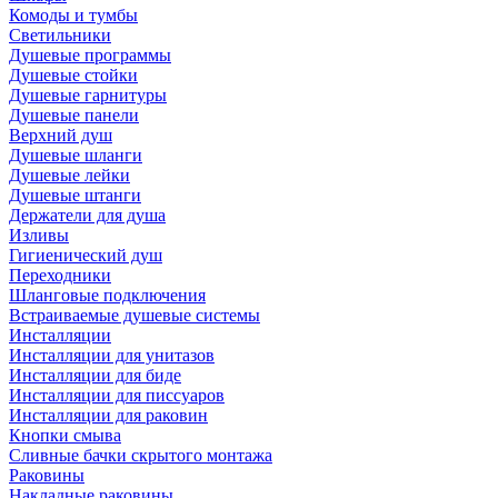
Комоды и тумбы
Светильники
Душевые программы
Душевые стойки
Душевые гарнитуры
Душевые панели
Верхний душ
Душевые шланги
Душевые лейки
Душевые штанги
Держатели для душа
Изливы
Гигиенический душ
Переходники
Шланговые подключения
Встраиваемые душевые системы
Инсталляции
Инсталляции для унитазов
Инсталляции для биде
Инсталляции для писсуаров
Инсталляции для раковин
Кнопки смыва
Сливные бачки скрытого монтажа
Раковины
Накладные раковины