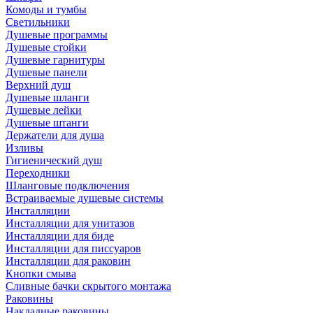
Комоды и тумбы
Светильники
Душевые программы
Душевые стойки
Душевые гарнитуры
Душевые панели
Верхний душ
Душевые шланги
Душевые лейки
Душевые штанги
Держатели для душа
Изливы
Гигиенический душ
Переходники
Шланговые подключения
Встраиваемые душевые системы
Инсталляции
Инсталляции для унитазов
Инсталляции для биде
Инсталляции для писсуаров
Инсталляции для раковин
Кнопки смыва
Сливные бачки скрытого монтажа
Раковины
Накладные раковины