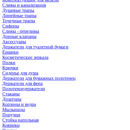
Сливы и канализация
Душевые трапы
Линейные трапы
Точечные трапы
Сифоны
Сливы - переливы
Донные клапаны
Аксессуары
Держатели для туалетной бумаги
Ёршики
Косметические зеркала
Полки
Крючки
Сиденье для душа
Держатели для бумажных полотенец
Держатели для фена
Полотенцедержатели
Стаканы
Дозаторы
Корзины и ведра
Мыльницы
Поручни
Стойка напольная
Коврики