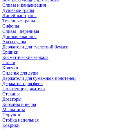
Сливы и канализация
Душевые трапы
Линейные трапы
Точечные трапы
Сифоны
Сливы - переливы
Донные клапаны
Аксессуары
Держатели для туалетной бумаги
Ёршики
Косметические зеркала
Полки
Крючки
Сиденье для душа
Держатели для бумажных полотенец
Держатели для фена
Полотенцедержатели
Стаканы
Дозаторы
Корзины и ведра
Мыльницы
Поручни
Стойка напольная
Коврики