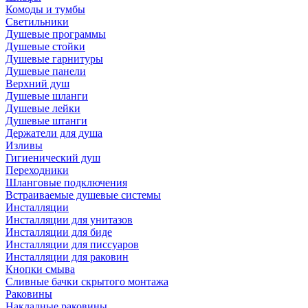
Комоды и тумбы
Светильники
Душевые программы
Душевые стойки
Душевые гарнитуры
Душевые панели
Верхний душ
Душевые шланги
Душевые лейки
Душевые штанги
Держатели для душа
Изливы
Гигиенический душ
Переходники
Шланговые подключения
Встраиваемые душевые системы
Инсталляции
Инсталляции для унитазов
Инсталляции для биде
Инсталляции для писсуаров
Инсталляции для раковин
Кнопки смыва
Сливные бачки скрытого монтажа
Раковины
Накладные раковины