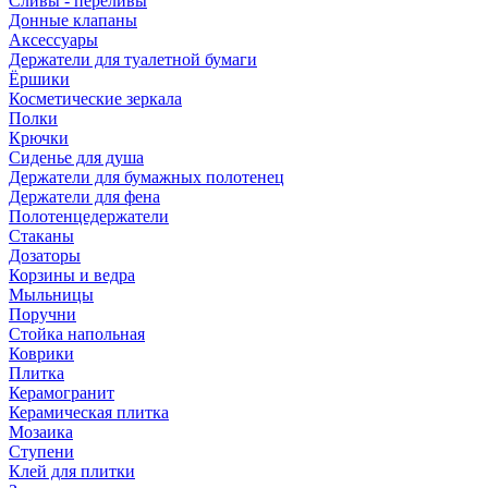
Сливы - переливы
Донные клапаны
Аксессуары
Держатели для туалетной бумаги
Ёршики
Косметические зеркала
Полки
Крючки
Сиденье для душа
Держатели для бумажных полотенец
Держатели для фена
Полотенцедержатели
Стаканы
Дозаторы
Корзины и ведра
Мыльницы
Поручни
Стойка напольная
Коврики
Плитка
Керамогранит
Керамическая плитка
Мозаика
Ступени
Клей для плитки