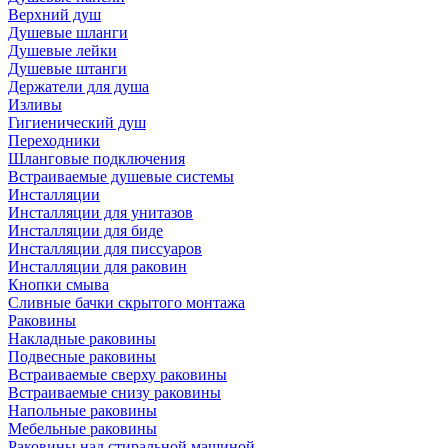
Верхний душ
Душевые шланги
Душевые лейки
Душевые штанги
Держатели для душа
Изливы
Гигиенический душ
Переходники
Шланговые подключения
Встраиваемые душевые системы
Инсталляции
Инсталляции для унитазов
Инсталляции для биде
Инсталляции для писсуаров
Инсталляции для раковин
Кнопки смыва
Сливные бачки скрытого монтажа
Раковины
Накладные раковины
Подвесные раковины
Встраиваемые сверху раковины
Встраиваемые снизу раковины
Напольные раковины
Мебельные раковины
Раковины над стиральной машиной