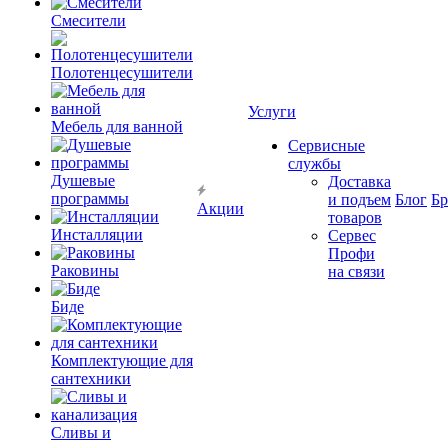
Смесители
Полотенцесушители
Услуги
Мебель для ванной
Сервисные
службы
Душевые
Доставка
программы
и подъем
Блог
Б
Акции
товаров
Инсталляции
Сервес
Профи
Раковины
на связи
Биде
Комплектующие для
сантехники
Сливы и