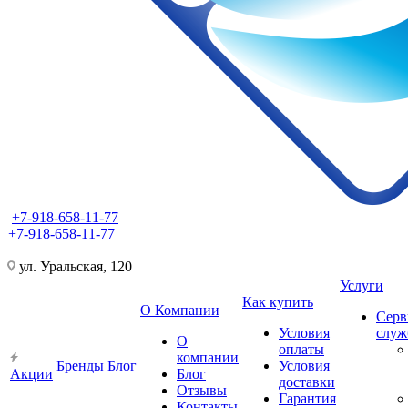
+7-918-658-11-77
+7-918-658-11-77
ул. Уральская, 120
Услуги
Как купить
О Компании
Серв
Условия
слу
О
оплаты
компании
Бренды
Блог
Условия
Акции
Блог
доставки
Отзывы
Гарантия
Контакты