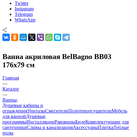
Twitter
Instagram
Telegram
WhatsApp
Ванна акриловая BelBagno BB03
176х79 см
Главная
—
Каталог
—
Ванны
Душевые кабины и
ограждения
Унитазы
Смесители
Полотенцесушители
Мебель
для ванной
Душевые
программы
Инсталляции
Раковины
Биде
Комплектующие для
сантехники
Сливы и канализация
Аксессуары
Плитка
Теплые
полы