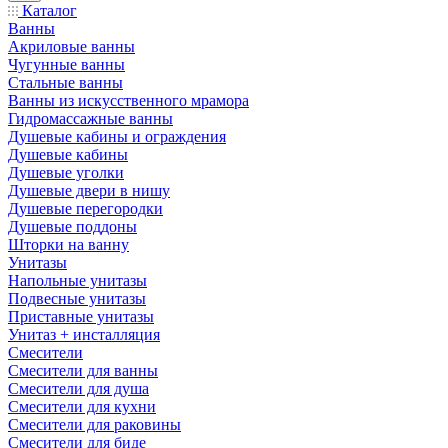
Каталог
Ванны
Акриловые ванны
Чугунные ванны
Стальные ванны
Ванны из искусственного мрамора
Гидромассажные ванны
Душевые кабины и ограждения
Душевые кабины
Душевые уголки
Душевые двери в нишу
Душевые перегородки
Душевые поддоны
Шторки на ванну
Унитазы
Напольные унитазы
Подвесные унитазы
Приставные унитазы
Унитаз + инсталляция
Смесители
Смесители для ванны
Смесители для душа
Смесители для кухни
Смесители для раковины
Смесители для биде