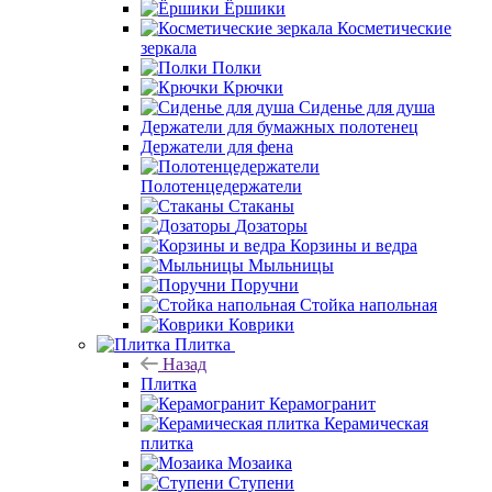
Ёршики
Косметические
зеркала
Полки
Крючки
Сиденье для душа
Держатели для бумажных полотенец
Держатели для фена
Полотенцедержатели
Стаканы
Дозаторы
Корзины и ведра
Мыльницы
Поручни
Стойка напольная
Коврики
Плитка
Назад
Плитка
Керамогранит
Керамическая
плитка
Мозаика
Ступени