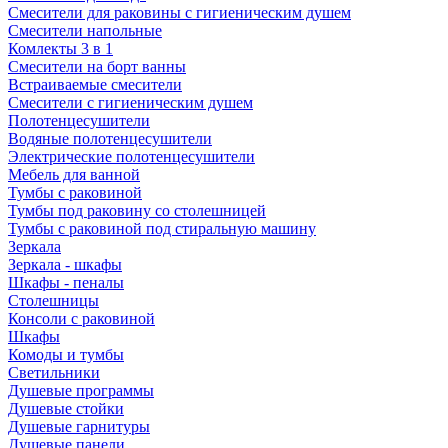
Смесители для раковины с гигиеническим душем
Смесители напольные
Комлекты 3 в 1
Смесители на борт ванны
Встраиваемые смесители
Смесители с гигиеническим душем
Полотенцесушители
Водяные полотенцесушители
Электрические полотенцесушители
Мебель для ванной
Тумбы с раковиной
Тумбы под раковину со столешницей
Тумбы с раковиной под стиральную машину
Зеркала
Зеркала - шкафы
Шкафы - пеналы
Столешницы
Консоли с раковиной
Шкафы
Комоды и тумбы
Светильники
Душевые программы
Душевые стойки
Душевые гарнитуры
Душевые панели