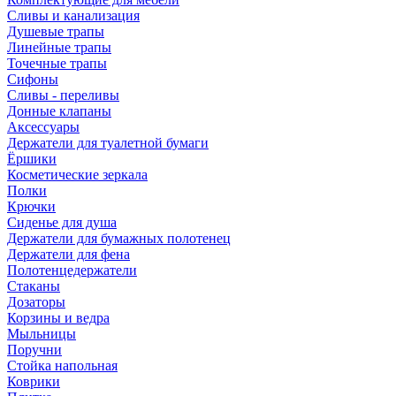
Сливы и канализация
Душевые трапы
Линейные трапы
Точечные трапы
Сифоны
Сливы - переливы
Донные клапаны
Аксессуары
Держатели для туалетной бумаги
Ёршики
Косметические зеркала
Полки
Крючки
Сиденье для душа
Держатели для бумажных полотенец
Держатели для фена
Полотенцедержатели
Стаканы
Дозаторы
Корзины и ведра
Мыльницы
Поручни
Стойка напольная
Коврики