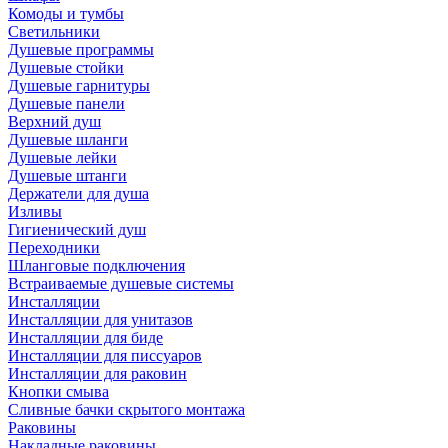
Комоды и тумбы
Светильники
Душевые программы
Душевые стойки
Душевые гарнитуры
Душевые панели
Верхний душ
Душевые шланги
Душевые лейки
Душевые штанги
Держатели для душа
Изливы
Гигиенический душ
Переходники
Шланговые подключения
Встраиваемые душевые системы
Инсталляции
Инсталляции для унитазов
Инсталляции для биде
Инсталляции для писсуаров
Инсталляции для раковин
Кнопки смыва
Сливные бачки скрытого монтажа
Раковины
Накладные раковины