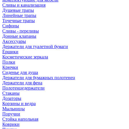
Сливы и канализация
Душевые трапы
Линейные трапы
Точечные трапы
Сифоны
Сливы - переливы
Донные клапаны
Аксессуары
Держатели для туалетной бумаги
Ёршики
Косметические зеркала
Полки
Крючки
Сиденье для душа
Держатели для бумажных полотенец
Держатели для фена
Полотенцедержатели
Стаканы
Дозаторы
Корзины и ведра
Мыльницы
Поручни
Стойка напольная
Коврики