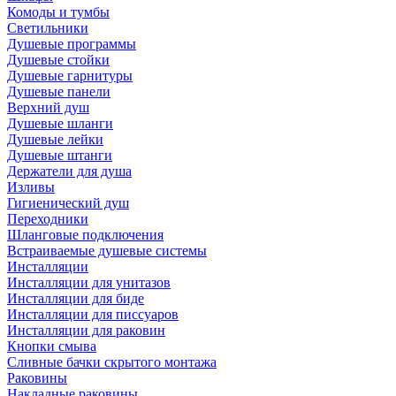
Комоды и тумбы
Светильники
Душевые программы
Душевые стойки
Душевые гарнитуры
Душевые панели
Верхний душ
Душевые шланги
Душевые лейки
Душевые штанги
Держатели для душа
Изливы
Гигиенический душ
Переходники
Шланговые подключения
Встраиваемые душевые системы
Инсталляции
Инсталляции для унитазов
Инсталляции для биде
Инсталляции для писсуаров
Инсталляции для раковин
Кнопки смыва
Сливные бачки скрытого монтажа
Раковины
Накладные раковины