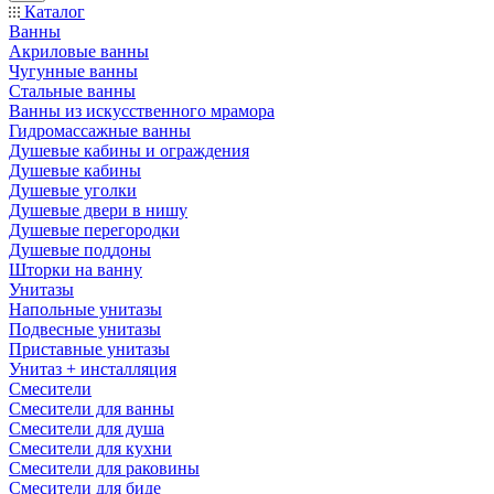
Каталог
Ванны
Акриловые ванны
Чугунные ванны
Стальные ванны
Ванны из искусственного мрамора
Гидромассажные ванны
Душевые кабины и ограждения
Душевые кабины
Душевые уголки
Душевые двери в нишу
Душевые перегородки
Душевые поддоны
Шторки на ванну
Унитазы
Напольные унитазы
Подвесные унитазы
Приставные унитазы
Унитаз + инсталляция
Смесители
Смесители для ванны
Смесители для душа
Смесители для кухни
Смесители для раковины
Смесители для биде