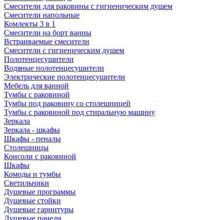
Смесители для раковины с гигиеническим душем
Смесители напольные
Комлекты 3 в 1
Смесители на борт ванны
Встраиваемые смесители
Смесители с гигиеническим душем
Полотенцесушители
Водяные полотенцесушители
Электрические полотенцесушители
Мебель для ванной
Тумбы с раковиной
Тумбы под раковину со столешницей
Тумбы с раковиной под стиральную машину
Зеркала
Зеркала - шкафы
Шкафы - пеналы
Столешницы
Консоли с раковиной
Шкафы
Комоды и тумбы
Светильники
Душевые программы
Душевые стойки
Душевые гарнитуры
Душевые панели