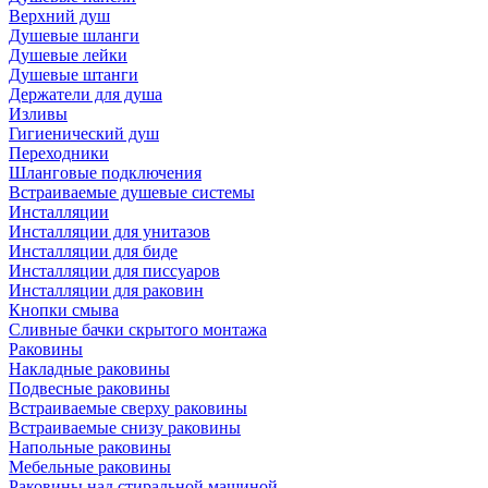
Верхний душ
Душевые шланги
Душевые лейки
Душевые штанги
Держатели для душа
Изливы
Гигиенический душ
Переходники
Шланговые подключения
Встраиваемые душевые системы
Инсталляции
Инсталляции для унитазов
Инсталляции для биде
Инсталляции для писсуаров
Инсталляции для раковин
Кнопки смыва
Сливные бачки скрытого монтажа
Раковины
Накладные раковины
Подвесные раковины
Встраиваемые сверху раковины
Встраиваемые снизу раковины
Напольные раковины
Мебельные раковины
Раковины над стиральной машиной