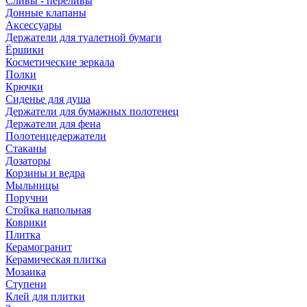
Сливы - переливы
Донные клапаны
Аксессуары
Держатели для туалетной бумаги
Ёршики
Косметические зеркала
Полки
Крючки
Сиденье для душа
Держатели для бумажных полотенец
Держатели для фена
Полотенцедержатели
Стаканы
Дозаторы
Корзины и ведра
Мыльницы
Поручни
Стойка напольная
Коврики
Плитка
Керамогранит
Керамическая плитка
Мозаика
Ступени
Клей для плитки