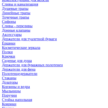
Сливы и канализация
Душевые трапы
Линейные трапы
Точечные трапы
Сифоны
Сливы - переливы
Донные клапаны
Аксессуары
Держатели для туалетной бумаги
Ёршики
Косметические зеркала
Полки
Крючки
Сиденье для душа
Держатели для бумажных полотенец
Держатели для фена
Полотенцедержатели
Стаканы
Дозаторы
Корзины и ведра
Мыльницы
Поручни
Стойка напольная
Коврики