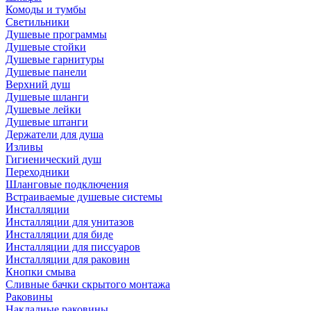
Комоды и тумбы
Светильники
Душевые программы
Душевые стойки
Душевые гарнитуры
Душевые панели
Верхний душ
Душевые шланги
Душевые лейки
Душевые штанги
Держатели для душа
Изливы
Гигиенический душ
Переходники
Шланговые подключения
Встраиваемые душевые системы
Инсталляции
Инсталляции для унитазов
Инсталляции для биде
Инсталляции для писсуаров
Инсталляции для раковин
Кнопки смыва
Сливные бачки скрытого монтажа
Раковины
Накладные раковины