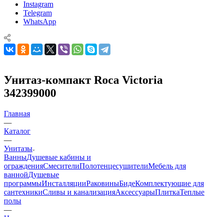
Instagram
Telegram
WhatsApp
Унитаз-компакт Roca Victoria
342399000
Главная
—
Каталог
—
Унитазы
Ванны
Душевые кабины и
ограждения
Смесители
Полотенцесушители
Мебель для
ванной
Душевые
программы
Инсталляции
Раковины
Биде
Комплектующие для
сантехники
Сливы и канализация
Аксессуары
Плитка
Теплые
полы
—