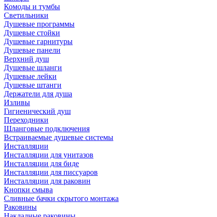
Комоды и тумбы
Светильники
Душевые программы
Душевые стойки
Душевые гарнитуры
Душевые панели
Верхний душ
Душевые шланги
Душевые лейки
Душевые штанги
Держатели для душа
Изливы
Гигиенический душ
Переходники
Шланговые подключения
Встраиваемые душевые системы
Инсталляции
Инсталляции для унитазов
Инсталляции для биде
Инсталляции для писсуаров
Инсталляции для раковин
Кнопки смыва
Сливные бачки скрытого монтажа
Раковины
Накладные раковины