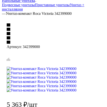
Напольные унитазы
Подвесные унитазы
Приставные унитазы
Унитаз +
инсталляция
—
Унитаз-компакт Roca Victoria 342399000
Артикул:
342399000
5 363
₽
/шт