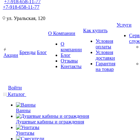
+7-918-658-11-77
+7-918-658-11-77
ул. Уральская, 120
Услуги
Как купить
О Компании
Серв
Условия
слу
О
оплаты
компании
Бренды
Блог
Условия
Акции
Блог
доставки
Отзывы
Гарантия
Контакты
на товар
Войти
Каталог
Ванны
Душевые кабины и ограждения
Унитазы