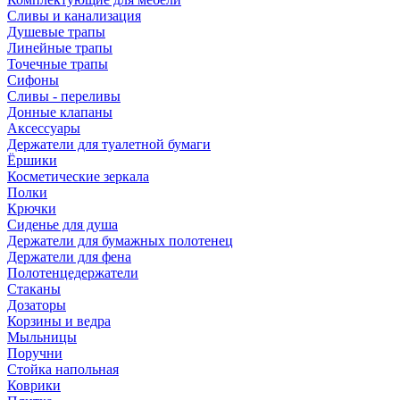
Сливы и канализация
Душевые трапы
Линейные трапы
Точечные трапы
Сифоны
Сливы - переливы
Донные клапаны
Аксессуары
Держатели для туалетной бумаги
Ёршики
Косметические зеркала
Полки
Крючки
Сиденье для душа
Держатели для бумажных полотенец
Держатели для фена
Полотенцедержатели
Стаканы
Дозаторы
Корзины и ведра
Мыльницы
Поручни
Стойка напольная
Коврики