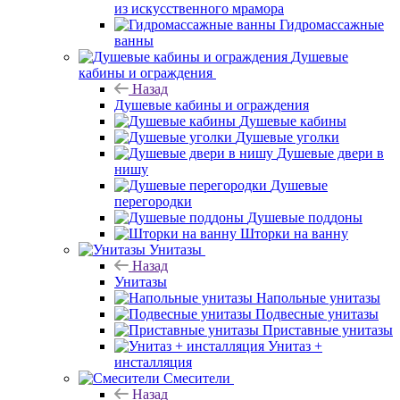
из искусственного мрамора
Гидромассажные
ванны
Душевые
кабины и ограждения
Назад
Душевые кабины и ограждения
Душевые кабины
Душевые уголки
Душевые двери в
нишу
Душевые
перегородки
Душевые поддоны
Шторки на ванну
Унитазы
Назад
Унитазы
Напольные унитазы
Подвесные унитазы
Приставные унитазы
Унитаз +
инсталляция
Смесители
Назад