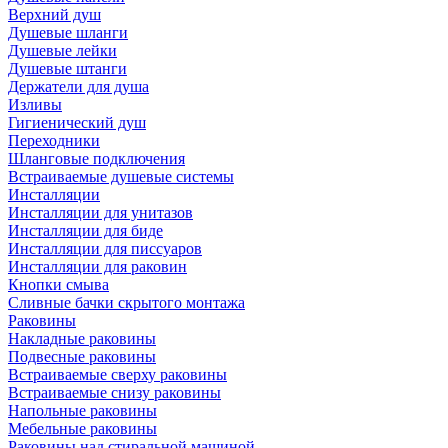
Верхний душ
Душевые шланги
Душевые лейки
Душевые штанги
Держатели для душа
Изливы
Гигиенический душ
Переходники
Шланговые подключения
Встраиваемые душевые системы
Инсталляции
Инсталляции для унитазов
Инсталляции для биде
Инсталляции для писсуаров
Инсталляции для раковин
Кнопки смыва
Сливные бачки скрытого монтажа
Раковины
Накладные раковины
Подвесные раковины
Встраиваемые сверху раковины
Встраиваемые снизу раковины
Напольные раковины
Мебельные раковины
Раковины над стиральной машиной