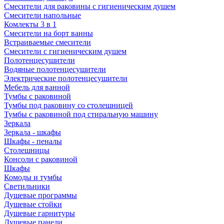
Смесители для раковины с гигиеническим душем
Смесители напольные
Комлекты 3 в 1
Смесители на борт ванны
Встраиваемые смесители
Смесители с гигиеническим душем
Полотенцесушители
Водяные полотенцесушители
Электрические полотенцесушители
Мебель для ванной
Тумбы с раковиной
Тумбы под раковину со столешницей
Тумбы с раковиной под стиральную машину
Зеркала
Зеркала - шкафы
Шкафы - пеналы
Столешницы
Консоли с раковиной
Шкафы
Комоды и тумбы
Светильники
Душевые программы
Душевые стойки
Душевые гарнитуры
Душевые панели