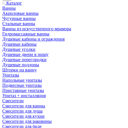
Каталог
Ванны
Акриловые ванны
Чугунные ванны
Стальные ванны
Ванны из искусственного мрамора
Гидромассажные ванны
Душевые кабины и ограждения
Душевые кабины
Душевые уголки
Душевые двери в нишу
Душевые перегородки
Душевые поддоны
Шторки на ванну
Унитазы
Напольные унитазы
Подвесные унитазы
Приставные унитазы
Унитаз + инсталляция
Смесители
Смесители для ванны
Смесители для душа
Смесители для кухни
Смесители для раковины
Смесители для биде