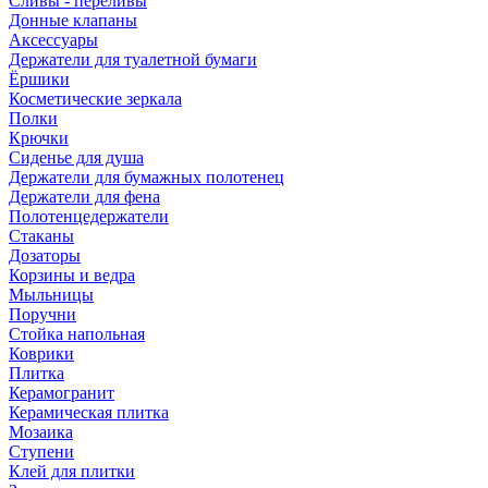
Сливы - переливы
Донные клапаны
Аксессуары
Держатели для туалетной бумаги
Ёршики
Косметические зеркала
Полки
Крючки
Сиденье для душа
Держатели для бумажных полотенец
Держатели для фена
Полотенцедержатели
Стаканы
Дозаторы
Корзины и ведра
Мыльницы
Поручни
Стойка напольная
Коврики
Плитка
Керамогранит
Керамическая плитка
Мозаика
Ступени
Клей для плитки