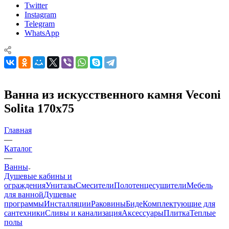
Twitter
Instagram
Telegram
WhatsApp
Ванна из искусственного камня Veconi
Solita 170х75
Главная
—
Каталог
—
Ванны
Душевые кабины и
ограждения
Унитазы
Смесители
Полотенцесушители
Мебель
для ванной
Душевые
программы
Инсталляции
Раковины
Биде
Комплектующие для
сантехники
Сливы и канализация
Аксессуары
Плитка
Теплые
полы