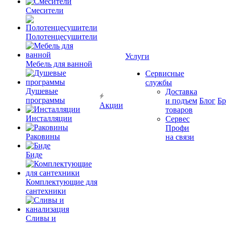
Смесители
Полотенцесушители
Услуги
Мебель для ванной
Сервисные
службы
Душевые
Доставка
программы
и подъем
Блог
Б
Акции
товаров
Инсталляции
Сервес
Профи
Раковины
на связи
Биде
Комплектующие для
сантехники
Сливы и