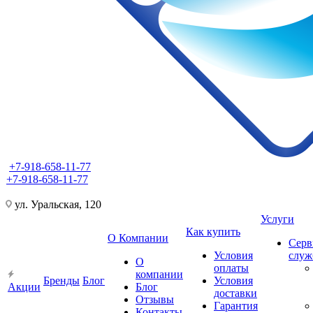
+7-918-658-11-77
+7-918-658-11-77
ул. Уральская, 120
Услуги
Как купить
О Компании
Серв
Условия
слу
О
оплаты
компании
Бренды
Блог
Условия
Акции
Блог
доставки
Отзывы
Гарантия
Контакты