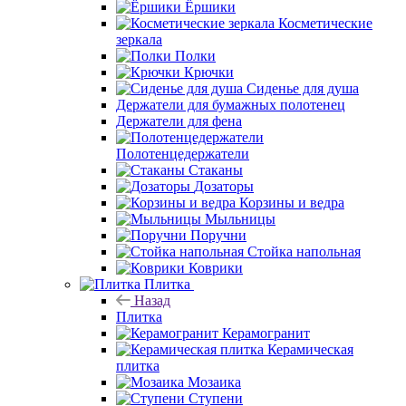
Ёршики
Косметические
зеркала
Полки
Крючки
Сиденье для душа
Держатели для бумажных полотенец
Держатели для фена
Полотенцедержатели
Стаканы
Дозаторы
Корзины и ведра
Мыльницы
Поручни
Стойка напольная
Коврики
Плитка
Назад
Плитка
Керамогранит
Керамическая
плитка
Мозаика
Ступени