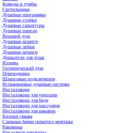
Комоды и тумбы
Светильники
Душевые программы
Душевые стойки
Душевые гарнитуры
Душевые панели
Верхний душ
Душевые шланги
Душевые лейки
Душевые штанги
Держатели для душа
Изливы
Гигиенический душ
Переходники
Шланговые подключения
Встраиваемые душевые системы
Инсталляции
Инсталляции для унитазов
Инсталляции для биде
Инсталляции для писсуаров
Инсталляции для раковин
Кнопки смыва
Сливные бачки скрытого монтажа
Раковины
Накладные раковины