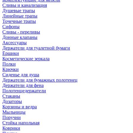
Сливы и канализация
Душевые трапы
Линейные трапы
Точечные трапы
Сифоны
Сливы - переливы
Донные клапаны
Аксессуары
Держатели для туалетной бумаги
Ёршики
Косметические зеркала
Полки
Крючки
Сиденье для душа
Держатели для бумажных полотенец
Держатели для фена
Полотенцедержатели
Стаканы
Дозаторы
Корзины и ведра
Мыльницы
Поручни
Стойка напольная
Коврики