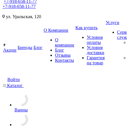
+7-918-658-11-77
+7-918-658-11-77
ул. Уральская, 120
Услуги
Как купить
О Компании
Серв
Условия
слу
О
оплаты
компании
Бренды
Блог
Условия
Акции
Блог
доставки
Отзывы
Гарантия
Контакты
на товар
Войти
Каталог
Ванны