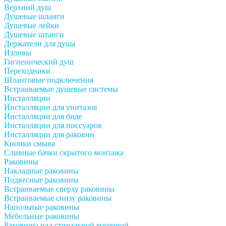
Верхний душ
Душевые шланги
Душевые лейки
Душевые штанги
Держатели для душа
Изливы
Гигиенический душ
Переходники
Шланговые подключения
Встраиваемые душевые системы
Инсталляции
Инсталляции для унитазов
Инсталляции для биде
Инсталляции для писсуаров
Инсталляции для раковин
Кнопки смыва
Сливные бачки скрытого монтажа
Раковины
Накладные раковины
Подвесные раковины
Встраиваемые сверху раковины
Встраиваемые снизу раковины
Напольные раковины
Мебельные раковины
Раковины над стиральной машиной