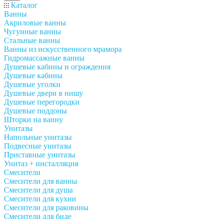
Каталог
Ванны
Акриловые ванны
Чугунные ванны
Стальные ванны
Ванны из искусственного мрамора
Гидромассажные ванны
Душевые кабины и ограждения
Душевые кабины
Душевые уголки
Душевые двери в нишу
Душевые перегородки
Душевые поддоны
Шторки на ванну
Унитазы
Напольные унитазы
Подвесные унитазы
Приставные унитазы
Унитаз + инсталляция
Смесители
Смесители для ванны
Смесители для душа
Смесители для кухни
Смесители для раковины
Смесители для биде