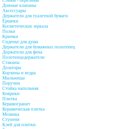
Сливы - переливы
Донные клапаны
Аксессуары
Держатели для туалетной бумаги
Ёршики
Косметические зеркала
Полки
Крючки
Сиденье для душа
Держатели для бумажных полотенец
Держатели для фена
Полотенцедержатели
Стаканы
Дозаторы
Корзины и ведра
Мыльницы
Поручни
Стойка напольная
Коврики
Плитка
Керамогранит
Керамическая плитка
Мозаика
Ступени
Клей для плитки