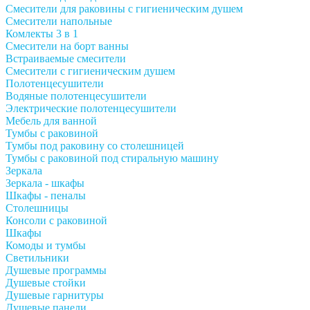
Смесители для раковины с гигиеническим душем
Смесители напольные
Комлекты 3 в 1
Смесители на борт ванны
Встраиваемые смесители
Смесители с гигиеническим душем
Полотенцесушители
Водяные полотенцесушители
Электрические полотенцесушители
Мебель для ванной
Тумбы с раковиной
Тумбы под раковину со столешницей
Тумбы с раковиной под стиральную машину
Зеркала
Зеркала - шкафы
Шкафы - пеналы
Столешницы
Консоли с раковиной
Шкафы
Комоды и тумбы
Светильники
Душевые программы
Душевые стойки
Душевые гарнитуры
Душевые панели