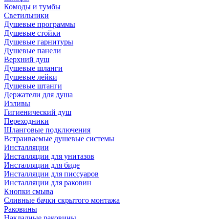
Комоды и тумбы
Светильники
Душевые программы
Душевые стойки
Душевые гарнитуры
Душевые панели
Верхний душ
Душевые шланги
Душевые лейки
Душевые штанги
Держатели для душа
Изливы
Гигиенический душ
Переходники
Шланговые подключения
Встраиваемые душевые системы
Инсталляции
Инсталляции для унитазов
Инсталляции для биде
Инсталляции для писсуаров
Инсталляции для раковин
Кнопки смыва
Сливные бачки скрытого монтажа
Раковины
Накладные раковины