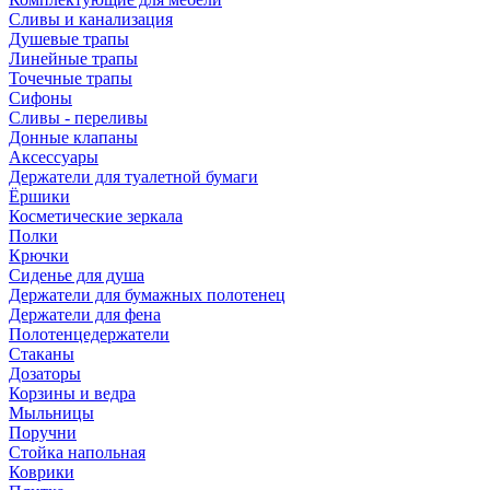
Сливы и канализация
Душевые трапы
Линейные трапы
Точечные трапы
Сифоны
Сливы - переливы
Донные клапаны
Аксессуары
Держатели для туалетной бумаги
Ёршики
Косметические зеркала
Полки
Крючки
Сиденье для душа
Держатели для бумажных полотенец
Держатели для фена
Полотенцедержатели
Стаканы
Дозаторы
Корзины и ведра
Мыльницы
Поручни
Стойка напольная
Коврики