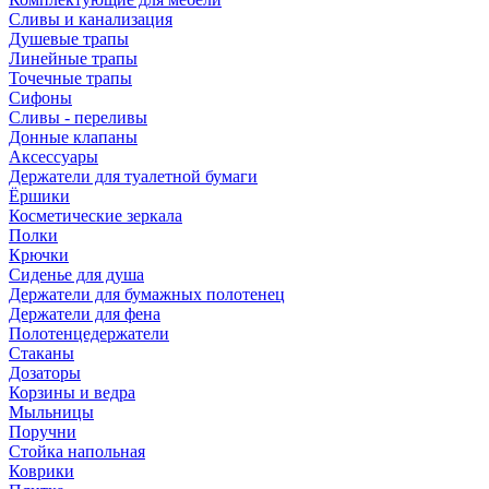
Сливы и канализация
Душевые трапы
Линейные трапы
Точечные трапы
Сифоны
Сливы - переливы
Донные клапаны
Аксессуары
Держатели для туалетной бумаги
Ёршики
Косметические зеркала
Полки
Крючки
Сиденье для душа
Держатели для бумажных полотенец
Держатели для фена
Полотенцедержатели
Стаканы
Дозаторы
Корзины и ведра
Мыльницы
Поручни
Стойка напольная
Коврики