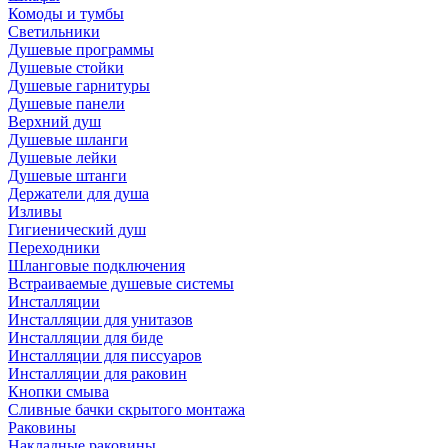
Комоды и тумбы
Светильники
Душевые программы
Душевые стойки
Душевые гарнитуры
Душевые панели
Верхний душ
Душевые шланги
Душевые лейки
Душевые штанги
Держатели для душа
Изливы
Гигиенический душ
Переходники
Шланговые подключения
Встраиваемые душевые системы
Инсталляции
Инсталляции для унитазов
Инсталляции для биде
Инсталляции для писсуаров
Инсталляции для раковин
Кнопки смыва
Сливные бачки скрытого монтажа
Раковины
Накладные раковины