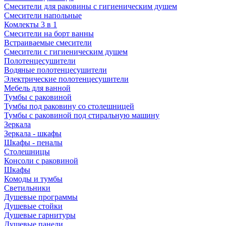
Смесители для раковины с гигиеническим душем
Смесители напольные
Комлекты 3 в 1
Смесители на борт ванны
Встраиваемые смесители
Смесители с гигиеническим душем
Полотенцесушители
Водяные полотенцесушители
Электрические полотенцесушители
Мебель для ванной
Тумбы с раковиной
Тумбы под раковину со столешницей
Тумбы с раковиной под стиральную машину
Зеркала
Зеркала - шкафы
Шкафы - пеналы
Столешницы
Консоли с раковиной
Шкафы
Комоды и тумбы
Светильники
Душевые программы
Душевые стойки
Душевые гарнитуры
Душевые панели