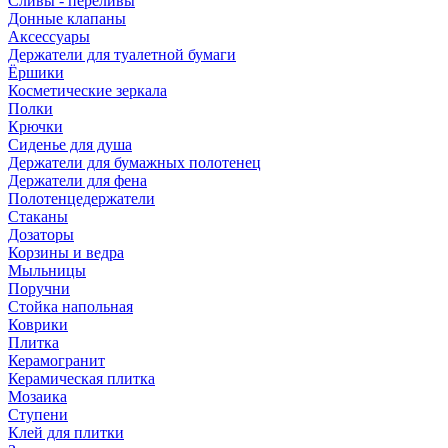
Сливы - переливы
Донные клапаны
Аксессуары
Держатели для туалетной бумаги
Ёршики
Косметические зеркала
Полки
Крючки
Сиденье для душа
Держатели для бумажных полотенец
Держатели для фена
Полотенцедержатели
Стаканы
Дозаторы
Корзины и ведра
Мыльницы
Поручни
Стойка напольная
Коврики
Плитка
Керамогранит
Керамическая плитка
Мозаика
Ступени
Клей для плитки