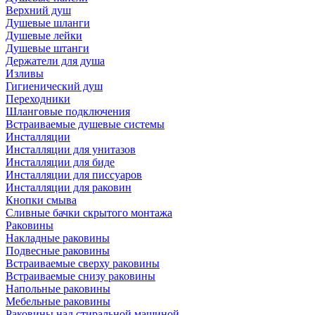
Верхний душ
Душевые шланги
Душевые лейки
Душевые штанги
Держатели для душа
Изливы
Гигиенический душ
Переходники
Шланговые подключения
Встраиваемые душевые системы
Инсталляции
Инсталляции для унитазов
Инсталляции для биде
Инсталляции для писсуаров
Инсталляции для раковин
Кнопки смыва
Сливные бачки скрытого монтажа
Раковины
Накладные раковины
Подвесные раковины
Встраиваемые сверху раковины
Встраиваемые снизу раковины
Напольные раковины
Мебельные раковины
Раковины над стиральной машиной