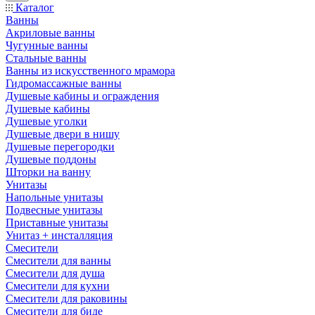
Каталог
Ванны
Акриловые ванны
Чугунные ванны
Стальные ванны
Ванны из искусственного мрамора
Гидромассажные ванны
Душевые кабины и ограждения
Душевые кабины
Душевые уголки
Душевые двери в нишу
Душевые перегородки
Душевые поддоны
Шторки на ванну
Унитазы
Напольные унитазы
Подвесные унитазы
Приставные унитазы
Унитаз + инсталляция
Смесители
Смесители для ванны
Смесители для душа
Смесители для кухни
Смесители для раковины
Смесители для биде