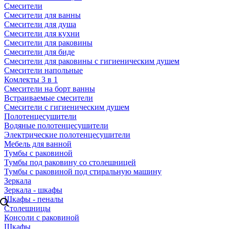
Смесители
товаров
Смесители для ванны
Инсталляции
Сервес
Смесители для душа
Профи
Смесители для кухни
Раковины
на связи
Смесители для раковины
Смесители для биде
Биде
Смесители для раковины с гигиеническим душем
Смесители напольные
Комлекты 3 в 1
Комплектующие для
Смесители на борт ванны
сантехники
Встраиваемые смесители
Смесители с гигиеническим душем
Полотенцесушители
Сливы и
Водяные полотенцесушители
канализация
Электрические полотенцесушители
Мебель для ванной
Аксессуары
Тумбы с раковиной
Тумбы под раковину со столешницей
Плитка
Тумбы с раковиной под стиральную машину
Зеркала
Теплые полы
Зеркала - шкафы
Шкафы - пеналы
Столешницы
Консоли с раковиной
Шкафы