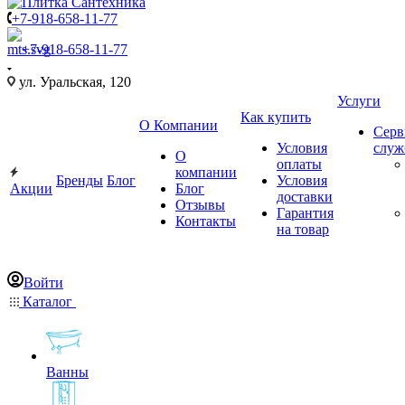
+7-918-658-11-77
+7-918-658-11-77
ул. Уральская, 120
Услуги
Как купить
О Компании
Серв
Условия
слу
О
оплаты
компании
Бренды
Блог
Условия
Акции
Блог
доставки
Отзывы
Гарантия
Контакты
на товар
Войти
Каталог
Ванны