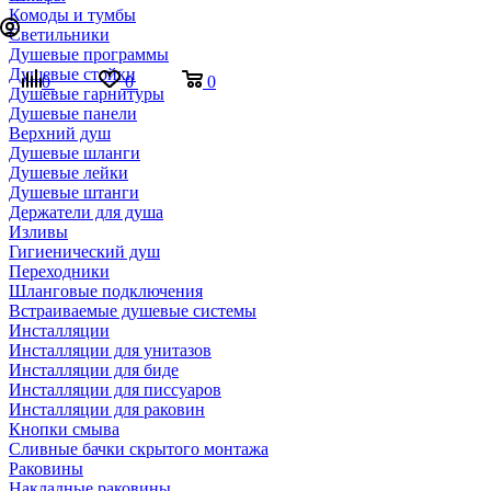
Комоды и тумбы
Светильники
Душевые программы
Душевые стойки
0
0
0
Душевые гарнитуры
Душевые панели
Верхний душ
Душевые шланги
Душевые лейки
Душевые штанги
Держатели для душа
Изливы
Гигиенический душ
Переходники
Шланговые подключения
Встраиваемые душевые системы
Инсталляции
Инсталляции для унитазов
Инсталляции для биде
Инсталляции для писсуаров
Инсталляции для раковин
Кнопки смыва
Сливные бачки скрытого монтажа
Раковины
Накладные раковины