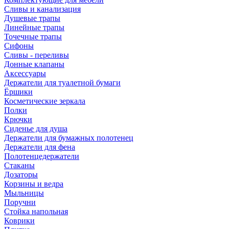
Сливы и канализация
Душевые трапы
Линейные трапы
Точечные трапы
Сифоны
Сливы - переливы
Донные клапаны
Аксессуары
Держатели для туалетной бумаги
Ёршики
Косметические зеркала
Полки
Крючки
Сиденье для душа
Держатели для бумажных полотенец
Держатели для фена
Полотенцедержатели
Стаканы
Дозаторы
Корзины и ведра
Мыльницы
Поручни
Стойка напольная
Коврики