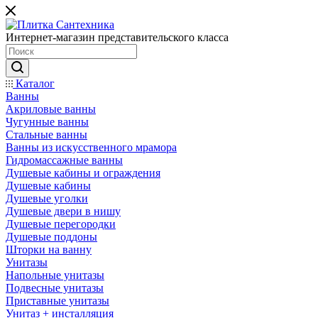
Интернет-магазин представительского класса
Каталог
Каталог
Ванны
Ванны
Акриловые ванны
Чугунные ванны
Душевые кабины и
Стальные ванны
ограждения
Ванны из искусственного мрамора
Гидромассажные ванны
Унитазы
Душевые кабины и ограждения
Душевые кабины
Смесители
Душевые уголки
Душевые двери в нишу
Душевые перегородки
Полотенцесушители
Душевые поддоны
Услуги
Шторки на ванну
Унитазы
Мебель для ванной
Напольные унитазы
Сервисные
Подвесные унитазы
службы
Приставные унитазы
Душевые
Доставка
Бло
Акции
Унитаз + инсталляция
программы
и подъем