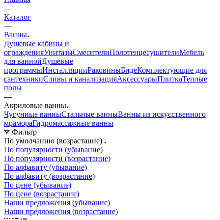
Главная
—
Каталог
—
Ванны
Душевые кабины и
ограждения
Унитазы
Смесители
Полотенцесушители
Мебель
для ванной
Душевые
программы
Инсталляции
Раковины
Биде
Комплектующие для
сантехники
Сливы и канализация
Аксессуары
Плитка
Теплые
полы
—
Акриловые ванны
Чугунные ванны
Стальные ванны
Ванны из искусственного
мрамора
Гидромассажные ванны
Фильтр
По умолчанию (возрастание)
По популярности (убывание)
По популярности (возрастание)
По алфавиту (убывание)
По алфавиту (возрастание)
По цене (убывание)
По цене (возрастание)
Наши предложения (убывание)