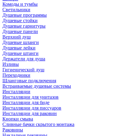
Комоды и тумбы
Светильники
Душевые программы
Душевые стойки
Душевые гарнитуры
Душевые панели
Верхний душ
Душевые шланги
Душевые лейки
Душевые штанги
Держатели для душа
Изливы
Гигиенический душ
Переходники
Шланговые подключения
Встраиваемые душевые системы
Инсталляции
Инсталляции для унитазов
Инсталляции для биде
Инсталляции для писсуаров
Инсталляции для раковин
Кнопки смыва
Сливные бачки скрытого монтажа
Раковины
Накладные раковины