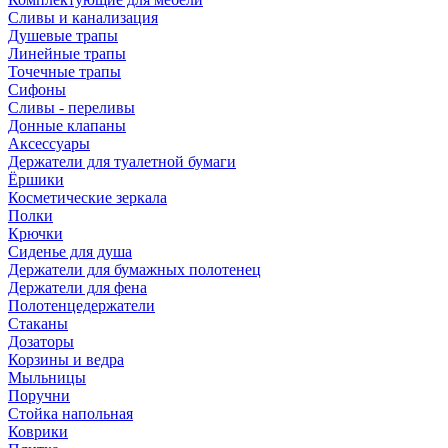
Сливы и канализация
Душевые трапы
Линейные трапы
Точечные трапы
Сифоны
Сливы - переливы
Донные клапаны
Аксессуары
Держатели для туалетной бумаги
Ёршики
Косметические зеркала
Полки
Крючки
Сиденье для душа
Держатели для бумажных полотенец
Держатели для фена
Полотенцедержатели
Стаканы
Дозаторы
Корзины и ведра
Мыльницы
Поручни
Стойка напольная
Коврики