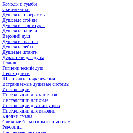
Комоды и тумбы
Светильники
Душевые программы
Душевые стойки
Душевые гарнитуры
Душевые панели
Верхний душ
Душевые шланги
Душевые лейки
Душевые штанги
Держатели для душа
Изливы
Гигиенический душ
Переходники
Шланговые подключения
Встраиваемые душевые системы
Инсталляции
Инсталляции для унитазов
Инсталляции для биде
Инсталляции для писсуаров
Инсталляции для раковин
Кнопки смыва
Сливные бачки скрытого монтажа
Раковины
Накладные раковины