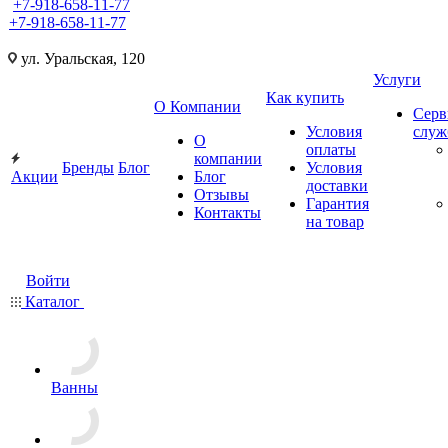
+7-918-658-11-77
+7-918-658-11-77
ул. Уральская, 120
Услуги
Как купить
О Компании
Серв
Условия
слу
О
оплаты
компании
Бренды
Блог
Условия
Акции
Блог
доставки
Отзывы
Гарантия
Контакты
на товар
Войти
Каталог
Ванны