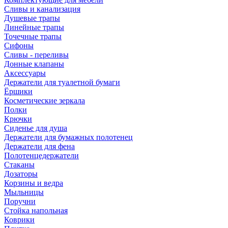
Сливы и канализация
Душевые трапы
Линейные трапы
Точечные трапы
Сифоны
Сливы - переливы
Донные клапаны
Аксессуары
Держатели для туалетной бумаги
Ёршики
Косметические зеркала
Полки
Крючки
Сиденье для душа
Держатели для бумажных полотенец
Держатели для фена
Полотенцедержатели
Стаканы
Дозаторы
Корзины и ведра
Мыльницы
Поручни
Стойка напольная
Коврики