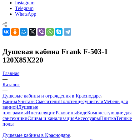
Instagram
Telegram
WhatsApp
Душевая кабина Frank F-503-1
120Х85Х220
Главная
—
Каталог
—
Душевые кабины и ограждения в Краснодаре
Ванны
Унитазы
Смесители
Полотенцесушители
Мебель для
ванной
Душевые
программы
Инсталляции
Раковины
Биде
Комплектующие для
сантехники
Сливы и канализация
Аксессуары
Плитка
Теплые
полы
—
Душевые кабины в Краснодаре