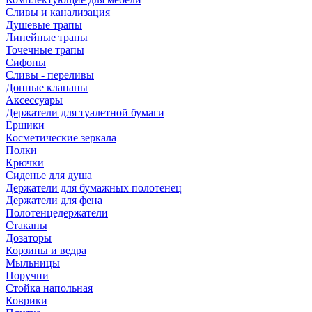
Сливы и канализация
Душевые трапы
Линейные трапы
Точечные трапы
Сифоны
Сливы - переливы
Донные клапаны
Аксессуары
Держатели для туалетной бумаги
Ёршики
Косметические зеркала
Полки
Крючки
Сиденье для душа
Держатели для бумажных полотенец
Держатели для фена
Полотенцедержатели
Стаканы
Дозаторы
Корзины и ведра
Мыльницы
Поручни
Стойка напольная
Коврики