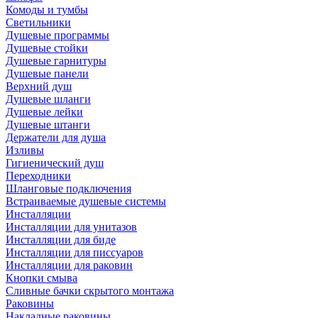
Комоды и тумбы
Светильники
Душевые программы
Душевые стойки
Душевые гарнитуры
Душевые панели
Верхний душ
Душевые шланги
Душевые лейки
Душевые штанги
Держатели для душа
Изливы
Гигиенический душ
Переходники
Шланговые подключения
Встраиваемые душевые системы
Инсталляции
Инсталляции для унитазов
Инсталляции для биде
Инсталляции для писсуаров
Инсталляции для раковин
Кнопки смыва
Сливные бачки скрытого монтажа
Раковины
Накладные раковины