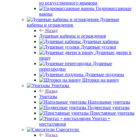
из искусственного мрамора
Гидромассажные
ванны
Душевые
кабины и ограждения
Назад
Душевые кабины и ограждения
Душевые кабины
Душевые уголки
Душевые двери в
нишу
Душевые
перегородки
Душевые поддоны
Шторки на ванну
Унитазы
Назад
Унитазы
Напольные унитазы
Подвесные унитазы
Приставные унитазы
Унитаз +
инсталляция
Смесители
Назад