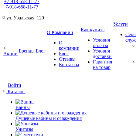
+7-918-658-11-77
+7-918-658-11-77
ул. Уральская, 120
Услуги
Как купить
О Компании
Серв
Условия
слу
О
оплаты
компании
Бренды
Блог
Условия
Акции
Блог
доставки
Отзывы
Гарантия
Контакты
на товар
Войти
Каталог
Ванны
Душевые кабины и ограждения
Унитазы