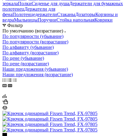
зеркала
Полки
Сиденье для душа
Держатели для бумажных
полотенец
Держатели для
фена
Полотенцедержатели
Стаканы
Дозаторы
Корзины и
ведра
Мыльницы
Поручни
Стойка напольная
Коврики
Фильтр
По умолчанию (возрастание)
По популярности (убывание)
По популярности (возрастание)
По алфавиту (убывание)
По алфавиту (возрастание)
По цене (убывание)
По цене (возрастание)
Наши предложения (убывание)
Наши предложения (возрастание)