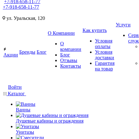
+7-918-658-11-77
+7-918-658-11-77
ул. Уральская, 120
Услуги
Как купить
О Компании
Серв
Условия
слу
О
оплаты
компании
Бренды
Блог
Условия
Акции
Блог
доставки
Отзывы
Гарантия
Контакты
на товар
Войти
Каталог
Ванны
Душевые кабины и ограждения
Унитазы