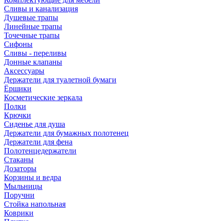
Сливы и канализация
Душевые трапы
Линейные трапы
Точечные трапы
Сифоны
Сливы - переливы
Донные клапаны
Аксессуары
Держатели для туалетной бумаги
Ёршики
Косметические зеркала
Полки
Крючки
Сиденье для душа
Держатели для бумажных полотенец
Держатели для фена
Полотенцедержатели
Стаканы
Дозаторы
Корзины и ведра
Мыльницы
Поручни
Стойка напольная
Коврики