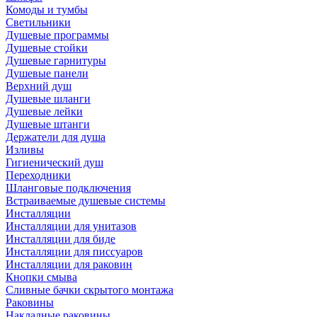
Комоды и тумбы
Светильники
Душевые программы
Душевые стойки
Душевые гарнитуры
Душевые панели
Верхний душ
Душевые шланги
Душевые лейки
Душевые штанги
Держатели для душа
Изливы
Гигиенический душ
Переходники
Шланговые подключения
Встраиваемые душевые системы
Инсталляции
Инсталляции для унитазов
Инсталляции для биде
Инсталляции для писсуаров
Инсталляции для раковин
Кнопки смыва
Сливные бачки скрытого монтажа
Раковины
Накладные раковины