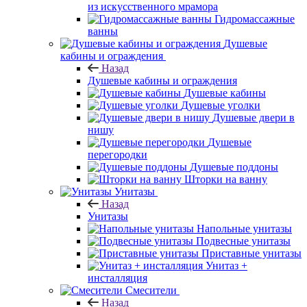
из искусственного мрамора
Гидромассажные
ванны
Душевые
кабины и ограждения
Назад
Душевые кабины и ограждения
Душевые кабины
Душевые уголки
Душевые двери в
нишу
Душевые
перегородки
Душевые поддоны
Шторки на ванну
Унитазы
Назад
Унитазы
Напольные унитазы
Подвесные унитазы
Приставные унитазы
Унитаз +
инсталляция
Смесители
Назад