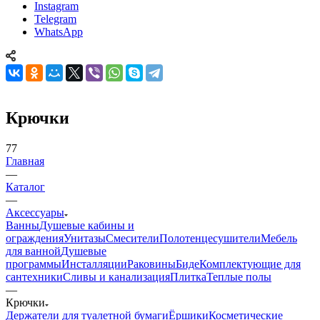
Instagram
Telegram
WhatsApp
Крючки
77
Главная
—
Каталог
—
Аксессуары
Ванны
Душевые кабины и
ограждения
Унитазы
Смесители
Полотенцесушители
Мебель
для ванной
Душевые
программы
Инсталляции
Раковины
Биде
Комплектующие для
сантехники
Сливы и канализация
Плитка
Теплые полы
—
Крючки
Держатели для туалетной бумаги
Ёршики
Косметические