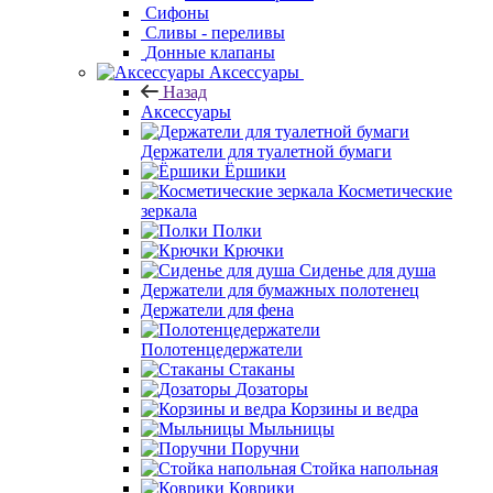
Душевые трапы
Линейные трапы
Точечные трапы
Сифоны
Сливы - переливы
Донные клапаны
Аксессуары
Назад
Аксессуары
Держатели для туалетной бумаги
Ёршики
Косметические зеркала
Полки
Крючки
Сиденье для душа
Держатели для бумажных полотенец
Держатели для фена
Полотенцедержатели
Стаканы
Дозаторы
Корзины и ведра
Мыльницы
Поручни
Стойка напольная
Коврики