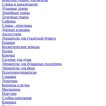
Сливы и канализация
Душевые трапы
Линейные трапы
Точечные трапы
Сифоны
Сливы - переливы
Донные клапаны
Аксессуары
Держатели для туалетной бумаги
Ёршики
Косметические зеркала
Полки
Крючки
Сиденье для душа
Держатели для бумажных полотенец
Держатели для фена
Полотенцедержатели
Стаканы
Дозаторы
Корзины и ведра
Мыльницы
Поручни
Стойка напольная
Коврики