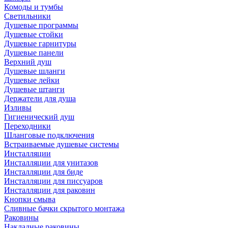
Комоды и тумбы
Светильники
Душевые программы
Душевые стойки
Душевые гарнитуры
Душевые панели
Верхний душ
Душевые шланги
Душевые лейки
Душевые штанги
Держатели для душа
Изливы
Гигиенический душ
Переходники
Шланговые подключения
Встраиваемые душевые системы
Инсталляции
Инсталляции для унитазов
Инсталляции для биде
Инсталляции для писсуаров
Инсталляции для раковин
Кнопки смыва
Сливные бачки скрытого монтажа
Раковины
Накладные раковины