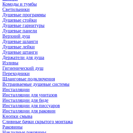
Комоды и тумбы
Светильники
Душевые программы
Душевые стойки
Душевые гарнитуры
Душевые панели
Верхний душ
Душевые шланги
Душевые лейки
Душевые штанги
Держатели для душа
Изливы
Гигиенический душ
Переходники
Шланговые подключения
Встраиваемые душевые системы
Инсталляции
Инсталляции для унитазов
Инсталляции для биде
Инсталляции для писсуаров
Инсталляции для раковин
Кнопки смыва
Сливные бачки скрытого монтажа
Раковины
Накладные раковины