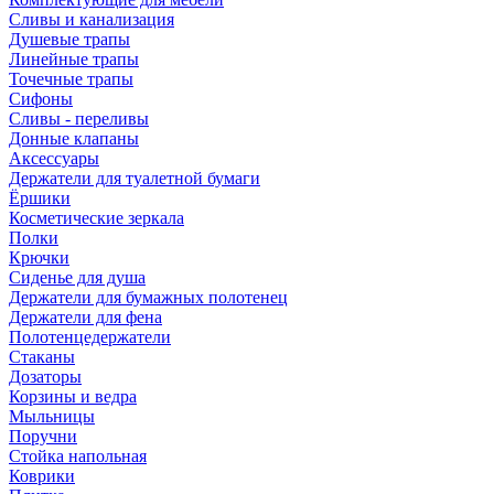
Сливы и канализация
Душевые трапы
Линейные трапы
Точечные трапы
Сифоны
Сливы - переливы
Донные клапаны
Аксессуары
Держатели для туалетной бумаги
Ёршики
Косметические зеркала
Полки
Крючки
Сиденье для душа
Держатели для бумажных полотенец
Держатели для фена
Полотенцедержатели
Стаканы
Дозаторы
Корзины и ведра
Мыльницы
Поручни
Стойка напольная
Коврики