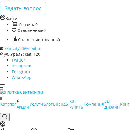
Задать вопрос
Войти
Корзина
0
Отложенные
0
Сравнение товаров
0
san-city23@mail.ru
ул. Уральская, 120
Twitter
Instagram
Telegram
WhatsApp
Как
3D
Каталог
Услуги
Блог
Бренды
Компания
Конт
Акции
купить
Дизайн