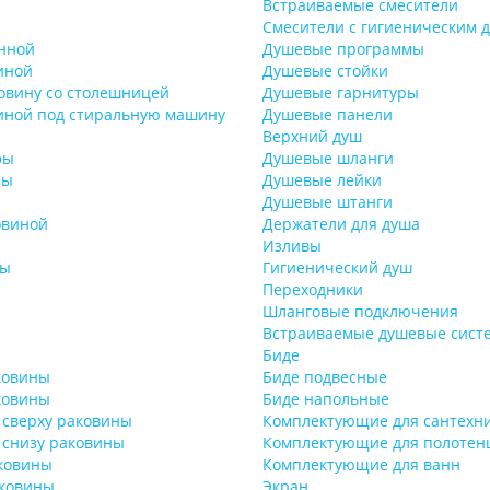
Встраиваемые смесители
Смесители с гигиеническим 
нной
Душевые программы
иной
Душевые стойки
овину со столешницей
Душевые гарнитуры
иной под стиральную машину
Душевые панели
Верхний душ
фы
Душевые шланги
лы
Душевые лейки
Душевые штанги
овиной
Держатели для душа
Изливы
бы
Гигиенический душ
Переходники
Шланговые подключения
Встраиваемые душевые сист
Биде
ковины
Биде подвесные
ковины
Биде напольные
 сверху раковины
Комплектующие для сантехн
 снизу раковины
Комплектующие для полотен
ковины
Комплектующие для ванн
ковины
Экран