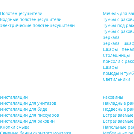
Полотенцесушители
Мебель для ва
Водяные полотенцесушители
Тумбы с раков
Электрические полотенцесушители
Тумбы под рак
Тумбы с раков
Зеркала
Зеркала - шка
Шкафы - пена
Столешницы
Консоли с рак
Шкафы
Комоды и тум
Светильники
Инсталляции
Раковины
Инсталляции для унитазов
Накладные ра
Инсталляции для биде
Подвесные ра
Инсталляции для писсуаров
Встраиваемые
Инсталляции для раковин
Встраиваемые
Кнопки смыва
Напольные ра
Сливные бачки скрытого монтажа
Мебельные ра