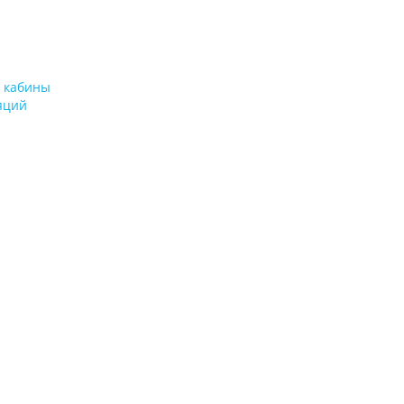
 кабины
яций