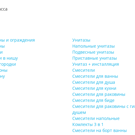
асса
ны и ограждения
Унитазы
ны
Напольные унитазы
ки
Подвесные унитазы
и в нишу
Приставные унитазы
городки
Унитаз + инсталляция
оны
Смесители
ну
Смесители для ванны
Смесители для душа
Смесители для кухни
Смесители для раковины
Смесители для биде
Смесители для раковины с г
душем
Смесители напольные
Комлекты 3 в 1
Смесители на борт ванны