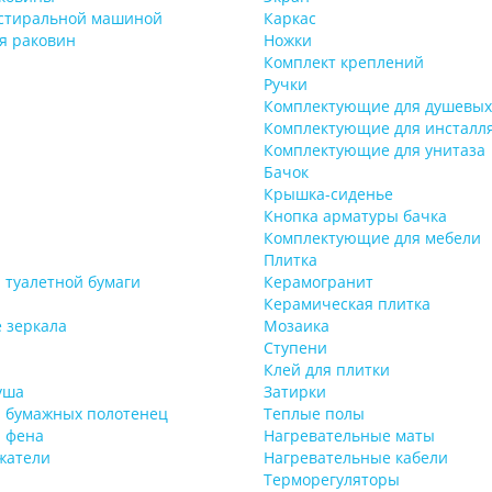
 стиральной машиной
Каркас
я раковин
Ножки
Комплект креплений
Ручки
Комплектующие для душевых
Комплектующие для инсталл
Комплектующие для унитаза
Бачок
Крышка-сиденье
Кнопка арматуры бачка
Комплектующие для мебели
Плитка
 туалетной бумаги
Керамогранит
Керамическая плитка
 зеркала
Мозаика
Ступени
Клей для плитки
уша
Затирки
я бумажных полотенец
Теплые полы
 фена
Нагревательные маты
жатели
Нагревательные кабели
Терморегуляторы