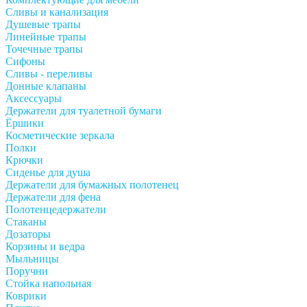
Сливы и канализация
Душевые трапы
Линейные трапы
Точечные трапы
Сифоны
Сливы - переливы
Донные клапаны
Аксессуары
Держатели для туалетной бумаги
Ёршики
Косметические зеркала
Полки
Крючки
Сиденье для душа
Держатели для бумажных полотенец
Держатели для фена
Полотенцедержатели
Стаканы
Дозаторы
Корзины и ведра
Мыльницы
Поручни
Стойка напольная
Коврики