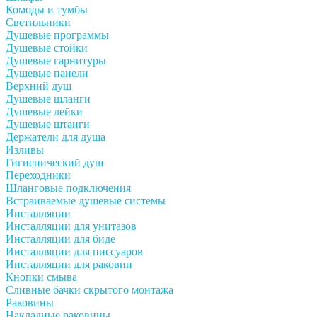
Комоды и тумбы
Светильники
Душевые программы
Душевые стойки
Душевые гарнитуры
Душевые панели
Верхний душ
Душевые шланги
Душевые лейки
Душевые штанги
Держатели для душа
Изливы
Гигиенический душ
Переходники
Шланговые подключения
Встраиваемые душевые системы
Инсталляции
Инсталляции для унитазов
Инсталляции для биде
Инсталляции для писсуаров
Инсталляции для раковин
Кнопки смыва
Сливные бачки скрытого монтажа
Раковины
Накладные раковины