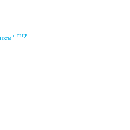
+ ЕЩЕ
такты