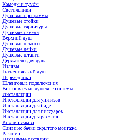
Комоды и тумбы
Светильники
Душевые программы
Душевые стойки
Душевые гарнитуры
Душевые панели
Верхний душ
Душевые шланги
Душевые лейки
Душевые штанги
Держатели для душа
Изливы
Гигиенический душ
Переходники
Шланговые подключения
Встраиваемые душевые системы
Инсталляции
Инсталляции для унитазов
Инсталляции для биде
Инсталляции для писсуаров
Инсталляции для раковин
Кнопки смыва
Сливные бачки скрытого монтажа
Раковины
Накладные раковины