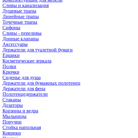
Сливы и канализация
Душевые трапы
Линейные трапы
Точечные трапы
Сифоны
Сливы - переливы
Донные клапаны
Аксессуары
Держатели для туалетной бумаги
Ёршики
Косметические зеркала
Полки
Крючки
Сиденье для душа
Держатели для бумажных полотенец
Держатели для фена
Полотенцедержатели
Стаканы
Дозаторы
Корзины и ведра
Мыльницы
Поручни
Стойка напольная
Коврики