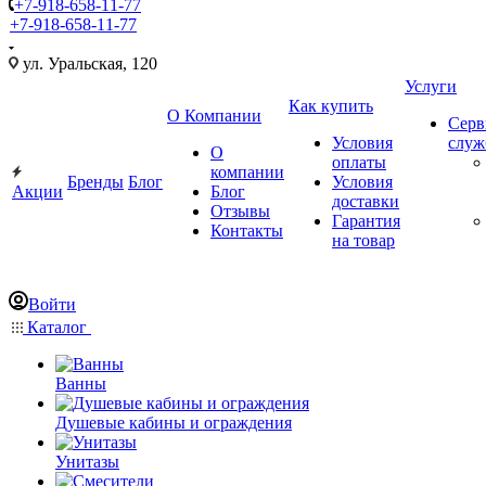
+7-918-658-11-77
+7-918-658-11-77
ул. Уральская, 120
Услуги
Как купить
О Компании
Серв
Условия
слу
О
оплаты
компании
Бренды
Блог
Условия
Акции
Блог
доставки
Отзывы
Гарантия
Контакты
на товар
Войти
Каталог
Ванны
Душевые кабины и ограждения
Унитазы