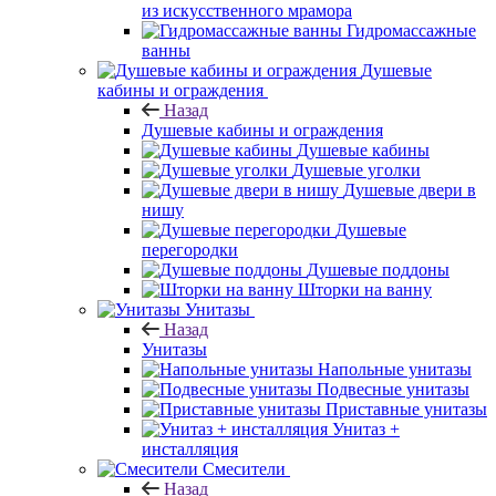
из искусственного мрамора
Гидромассажные
ванны
Душевые
кабины и ограждения
Назад
Душевые кабины и ограждения
Душевые кабины
Душевые уголки
Душевые двери в
нишу
Душевые
перегородки
Душевые поддоны
Шторки на ванну
Унитазы
Назад
Унитазы
Напольные унитазы
Подвесные унитазы
Приставные унитазы
Унитаз +
инсталляция
Смесители
Назад