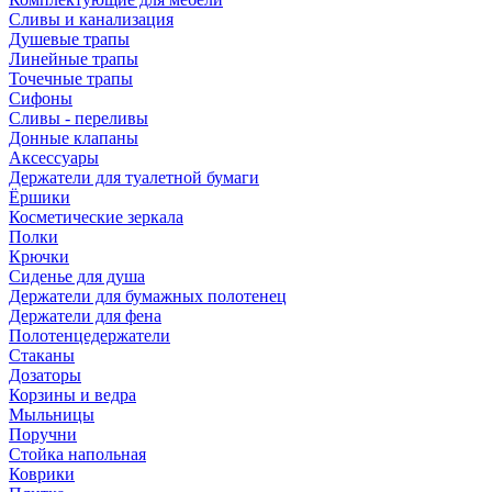
Сливы и канализация
Душевые трапы
Линейные трапы
Точечные трапы
Сифоны
Сливы - переливы
Донные клапаны
Аксессуары
Держатели для туалетной бумаги
Ёршики
Косметические зеркала
Полки
Крючки
Сиденье для душа
Держатели для бумажных полотенец
Держатели для фена
Полотенцедержатели
Стаканы
Дозаторы
Корзины и ведра
Мыльницы
Поручни
Стойка напольная
Коврики