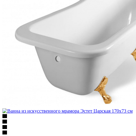
Ванна из искусственного мрамора Эстет Царская 170х73 см
Много
Арт.: ФР-00000685
56 760
₽
/шт
В корзину
В корзину