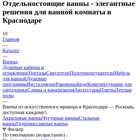
для ванной
Душевые
программы
Инсталляции
Раковины
Биде
Комплектующие для
сантехники
Сливы и канализация
Аксессуары
Плитка
Теплые
полы
—
Ванны из искусственного мрамора в Краснодаре — Роскошь,
доступная каждому!
Акриловые ванны
Чугунные ванны
Стальные
ванны
Гидромассажные ванны
Фильтр
По умолчанию (возрастание)
По популярности (убывание)
По популярности (возрастание)
По алфавиту (убывание)
По алфавиту (возрастание)
По цене (убывание)
По цене (возрастание)
Наши предложения (убывание)
Наши предложения (возрастание)