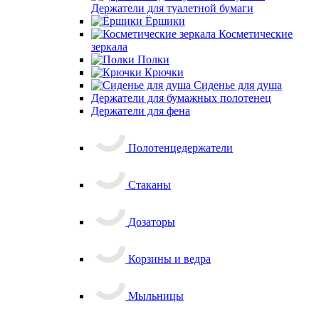
Стаканы
Дозаторы
Корзины и ведра
Мыльницы
Поручни
Стойка напольная
Коврики
Плитка
Назад
Плитка
Керамогранит
Керамическая
плитка
Мозаика
Ступени
Клей для плитки