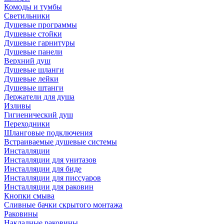
Комоды и тумбы
Светильники
Душевые программы
Душевые стойки
Душевые гарнитуры
Душевые панели
Верхний душ
Душевые шланги
Душевые лейки
Душевые штанги
Держатели для душа
Изливы
Гигиенический душ
Переходники
Шланговые подключения
Встраиваемые душевые системы
Инсталляции
Инсталляции для унитазов
Инсталляции для биде
Инсталляции для писсуаров
Инсталляции для раковин
Кнопки смыва
Сливные бачки скрытого монтажа
Раковины
Накладные раковины