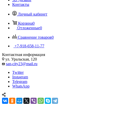
san-city23@mail.ru
Twitter
Instagram
Telegram
WhatsApp
Отдельностоящие ванны - элегантные
решения для ванной комнаты в
Краснодаре
10
Главная
—
Каталог
—
Ванны
Душевые кабины и
ограждения
Унитазы
Смесители
Полотенцесушители
Мебель