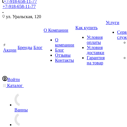
+7-918-658-11-77
+7-918-658-11-77
ул. Уральская, 120
Услуги
Как купить
О Компании
Серв
Условия
слу
О
оплаты
компании
Бренды
Блог
Условия
Акции
Блог
доставки
Отзывы
Гарантия
Контакты
на товар
Войти
Каталог
Ванны