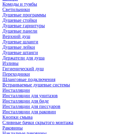
Комоды и тумбы
Светильники
Душевые программы
Душевые стойки
Душевые гарнитуры
Душевые панели
Верхний душ
Душевые шланги
Душевые лейки
Душевые штанги
Держатели для душа
Изливы
Гигиенический душ
Переходники
Шланговые подключения
Встраиваемые душевые системы
Инсталляции
Инсталляции для унитазов
Инсталляции для биде
Инсталляции для писсуаров
Инсталляции для раковин
Кнопки смыва
Сливные бачки скрытого монтажа
Раковины
Накладные раковины