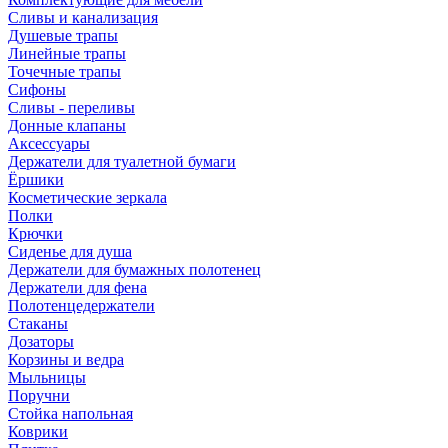
Сливы и канализация
Душевые трапы
Линейные трапы
Точечные трапы
Сифоны
Сливы - переливы
Донные клапаны
Аксессуары
Держатели для туалетной бумаги
Ёршики
Косметические зеркала
Полки
Крючки
Сиденье для душа
Держатели для бумажных полотенец
Держатели для фена
Полотенцедержатели
Стаканы
Дозаторы
Корзины и ведра
Мыльницы
Поручни
Стойка напольная
Коврики