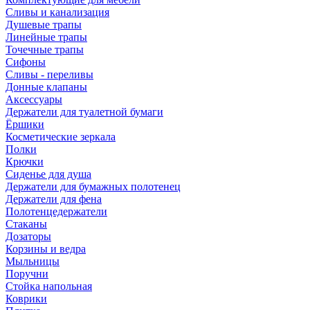
Сливы и канализация
Душевые трапы
Линейные трапы
Точечные трапы
Сифоны
Сливы - переливы
Донные клапаны
Аксессуары
Держатели для туалетной бумаги
Ёршики
Косметические зеркала
Полки
Крючки
Сиденье для душа
Держатели для бумажных полотенец
Держатели для фена
Полотенцедержатели
Стаканы
Дозаторы
Корзины и ведра
Мыльницы
Поручни
Стойка напольная
Коврики