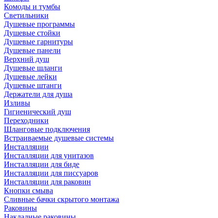
Комоды и тумбы
Светильники
Душевые программы
Душевые стойки
Душевые гарнитуры
Душевые панели
Верхний душ
Душевые шланги
Душевые лейки
Душевые штанги
Держатели для душа
Изливы
Гигиенический душ
Переходники
Шланговые подключения
Встраиваемые душевые системы
Инсталляции
Инсталляции для унитазов
Инсталляции для биде
Инсталляции для писсуаров
Инсталляции для раковин
Кнопки смыва
Сливные бачки скрытого монтажа
Раковины
Накладные раковины