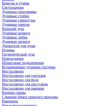
Комоды и тумбы
Светильники
Душевые программы
Душевые стойки
Душевые гарнитуры
Душевые панели
Верхний душ
Душевые шланги
Душевые лейки
Душевые штанги
Держатели для душа
Изливы
Гигиенический душ
Переходники
Шланговые подключения
Встраиваемые душевые системы
Инсталляции
Инсталляции для унитазов
Инсталляции для биде
Инсталляции для писсуаров
Инсталляции для раковин
Кнопки смыва
Сливные бачки скрытого монтажа
Раковины
Накладные раковины