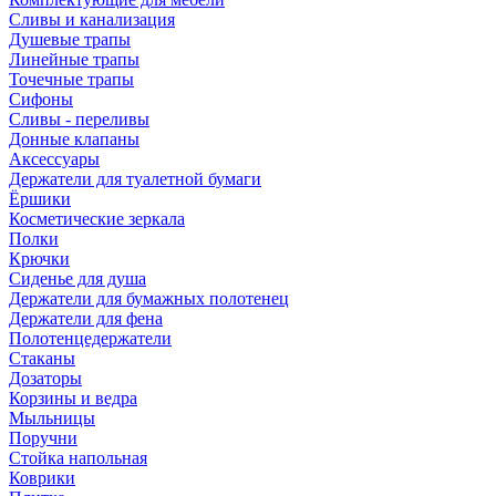
Сливы и канализация
Душевые трапы
Линейные трапы
Точечные трапы
Сифоны
Сливы - переливы
Донные клапаны
Аксессуары
Держатели для туалетной бумаги
Ёршики
Косметические зеркала
Полки
Крючки
Сиденье для душа
Держатели для бумажных полотенец
Держатели для фена
Полотенцедержатели
Стаканы
Дозаторы
Корзины и ведра
Мыльницы
Поручни
Стойка напольная
Коврики