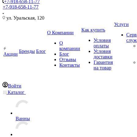
+7-918-658-11-77
+7-918-658-11-77
ул. Уральская, 120
Услуги
Как купить
О Компании
Серв
Условия
слу
О
оплаты
компании
Бренды
Блог
Условия
Акции
Блог
доставки
Отзывы
Гарантия
Контакты
на товар
Войти
Каталог
Ванны