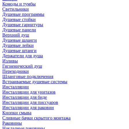
Комоды и тумбы
Светильники
Душевые программы
Душевые стойки
Душевые гарнитуры
Душевые панели
Верхний душ
Душевые шланги
Душевые лейки
Душевые штанги
Держатели для душа
Изливы
Гигиенический душ
Переходники
Шланговые подключения
Встраиваемые душевые системы
Инсталляции
Инсталляции для унитазов
Инсталляции для биде
Инсталляции для писсуаров
Инсталляции для раковин
Кнопки смыва
Сливные бачки скрытого монтажа
Раковины
Накладные раковины