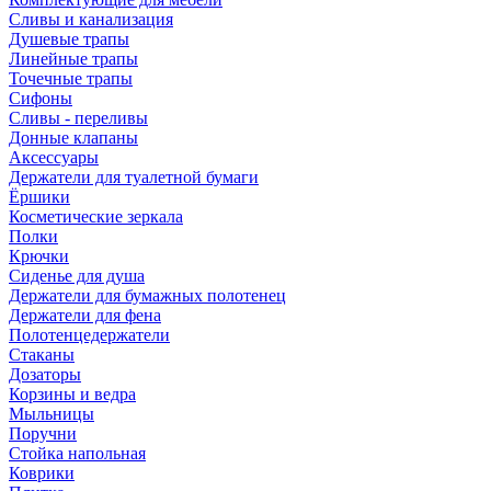
Сливы и канализация
Душевые трапы
Линейные трапы
Точечные трапы
Сифоны
Сливы - переливы
Донные клапаны
Аксессуары
Держатели для туалетной бумаги
Ёршики
Косметические зеркала
Полки
Крючки
Сиденье для душа
Держатели для бумажных полотенец
Держатели для фена
Полотенцедержатели
Стаканы
Дозаторы
Корзины и ведра
Мыльницы
Поручни
Стойка напольная
Коврики