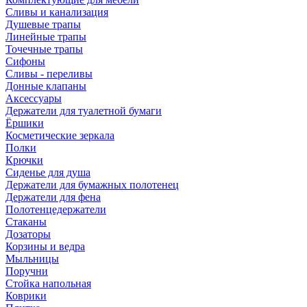
Сливы и канализация
Душевые трапы
Линейные трапы
Точечные трапы
Сифоны
Сливы - переливы
Донные клапаны
Аксессуары
Держатели для туалетной бумаги
Ёршики
Косметические зеркала
Полки
Крючки
Сиденье для душа
Держатели для бумажных полотенец
Держатели для фена
Полотенцедержатели
Стаканы
Дозаторы
Корзины и ведра
Мыльницы
Поручни
Стойка напольная
Коврики