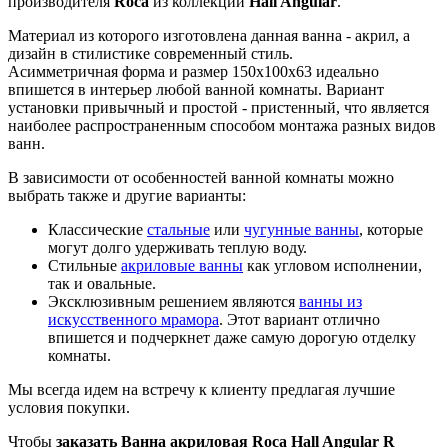
производителя
Roca
из коллекции
Hall Angular
.
Материал из которого изготовлена данная ванна - акрил, а
дизайн в стилистике современный стиль.
Асимметричная форма и размер 150x100x63 идеально
впишется в интерьер любой ванной комнаты. Вариант
установки привычный и простой - пристенный, что является
наиболее распространенным способом монтажа разных видов
ванн.
В зависимости от особенностей ванной комнаты можно
выбрать также и другие варианты:
Классические
стальные
или
чугунные ванны
, которые
могут долго удерживать теплую воду.
Стильные
акриловые ванны
как угловом исполнении,
так и овальные.
Эксклюзивным решением являются
ванны из
искусственного мрамора
. Этот вариант отлично
впишется и подчеркнет даже самую дорогую отделку
комнаты.
Мы всегда идем на встречу к клиенту предлагая лучшие
условия покупки.
Чтобы
заказать Ванна акриловая Roca Hall Angular R