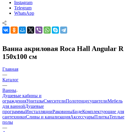
Instagram
Telegram
WhatsApp
Ванна акриловая Roca Hall Angular R
150x100 см
Главная
—
Каталог
—
Ванны
Душевые кабины и
ограждения
Унитазы
Смесители
Полотенцесушители
Мебель
для ванной
Душевые
программы
Инсталляции
Раковины
Биде
Комплектующие для
сантехники
Сливы и канализация
Аксессуары
Плитка
Теплые
полы
—