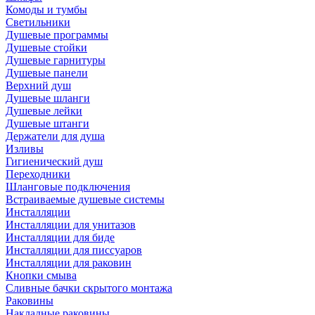
Комоды и тумбы
Светильники
Душевые программы
Душевые стойки
Душевые гарнитуры
Душевые панели
Верхний душ
Душевые шланги
Душевые лейки
Душевые штанги
Держатели для душа
Изливы
Гигиенический душ
Переходники
Шланговые подключения
Встраиваемые душевые системы
Инсталляции
Инсталляции для унитазов
Инсталляции для биде
Инсталляции для писсуаров
Инсталляции для раковин
Кнопки смыва
Сливные бачки скрытого монтажа
Раковины
Накладные раковины