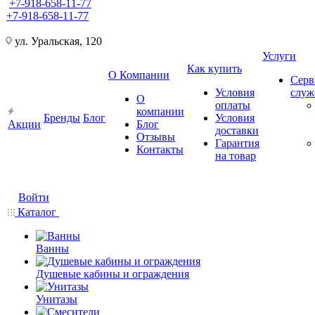
+7-918-658-11-77
+7-918-658-11-77
ул. Уральская, 120
Услуги
Как купить
О Компании
Серв
Условия
слу
О
оплаты
компании
Бренды
Блог
Условия
Акции
Блог
доставки
Отзывы
Гарантия
Контакты
на товар
Войти
Каталог
Ванны
Душевые кабины и ограждения
Унитазы