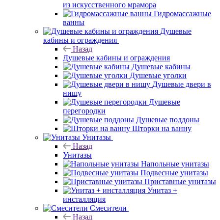
из искусственного мрамора
Гидромассажные
ванны
Душевые
кабины и ограждения
Назад
Душевые кабины и ограждения
Душевые кабины
Душевые уголки
Душевые двери в
нишу
Душевые
перегородки
Душевые поддоны
Шторки на ванну
Унитазы
Назад
Унитазы
Напольные унитазы
Подвесные унитазы
Приставные унитазы
Унитаз +
инсталляция
Смесители
Назад