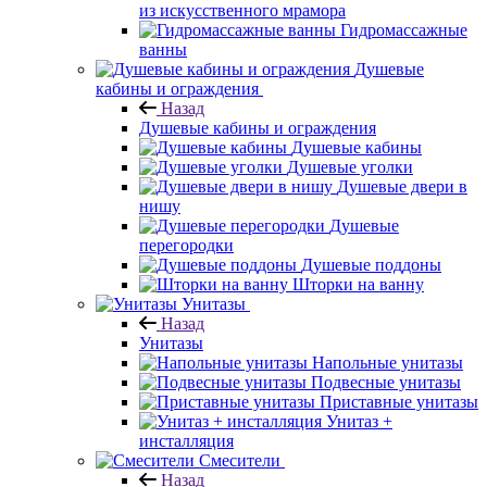
из искусственного мрамора
Гидромассажные
ванны
Душевые
кабины и ограждения
Назад
Душевые кабины и ограждения
Душевые кабины
Душевые уголки
Душевые двери в
нишу
Душевые
перегородки
Душевые поддоны
Шторки на ванну
Унитазы
Назад
Унитазы
Напольные унитазы
Подвесные унитазы
Приставные унитазы
Унитаз +
инсталляция
Смесители
Назад