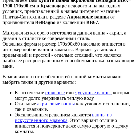
Предлагаем Вам
купить Ванна акриловая BelBagno BB67-
1700 170x90 см в Краснодаре
недорого и на выгодных
условиях, представленный в нашем интернет-магазине
Плитка-Сантехника в разделе
Акриловые ванны
от
производителя
BelBagno
из коллекции
BB67
.
Материал из которого изготовлена данная ванна - акрил, а
дизайн в стилистике современный стиль.
Овальная форма и размер 170x90x60 идеально впишется в
интерьер любой ванной комнаты. Вариант установки
привычный и простой - отдельно стоящий, что является
наиболее распространенным способом монтажа разных видов
ванн.
В зависимости от особенностей ванной комнаты можно
выбрать также и другие варианты:
Классические
стальные
или
чугунные ванны
, которые
могут долго удерживать теплую воду.
Стильные
акриловые ванны
как угловом исполнении,
так и овальные.
Эксклюзивным решением являются
ванны из
искусственного мрамора
. Этот вариант отлично
впишется и подчеркнет даже самую дорогую отделку
комнаты.