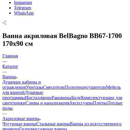
Instagram
Telegram
WhatsApp
Ванна акриловая BelBagno BB67-1700
170x90 см
Главная
—
Каталог
—
Ванны
Душевые кабины и
ограждения
Унитазы
Смесители
Полотенцесушители
Мебель
для ванной
Душевые
программы
Инсталляции
Раковины
Биде
Комплектующие для
сантехники
Сливы и канализация
Аксессуары
Плитка
Теплые
полы
—
Акриловые ванны
Чугунные ванны
Стальные ванны
Ванны из искусственного
мрамора
Гидромассажные ванны