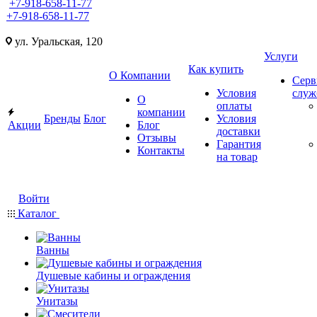
+7-918-658-11-77
+7-918-658-11-77
ул. Уральская, 120
Услуги
Как купить
О Компании
Серв
Условия
слу
О
оплаты
компании
Бренды
Блог
Условия
Акции
Блог
доставки
Отзывы
Гарантия
Контакты
на товар
Войти
Каталог
Ванны
Душевые кабины и ограждения
Унитазы