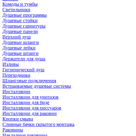
Комоды и тумбы
Светильники
Душевые программы
Душевые стойки
Душевые гарнитуры
Душевые панели
Верхний душ
Душевые шланги
Душевые лейки
Душевые штанги
Держатели для душа
Изливы
Гигиенический душ
Переходники
Шланговые подключения
Встраиваемые душевые системы
Инсталляции
Инсталляции для унитазов
Инсталляции для биде
Инсталляции для писсуаров
Инсталляции для раковин
Кнопки смыва
Сливные бачки скрытого монтажа
Раковины
Накладные раковины