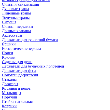
Сливы и канализация
Душевые трапы
Линейные трапы
Точечные трапы
Сифоны
Сливы - переливы
Донные клапаны
Аксессуары
Держатели для туалетной бумаги
Ёршики
Косметические зеркала
Полки
Крючки
Сиденье для душа
Держатели для бумажных полотенец
Держатели для фена
Полотенцедержатели
Стаканы
Дозаторы
Корзины и ведра
Мыльницы
Поручни
Стойка напольная
Коврики