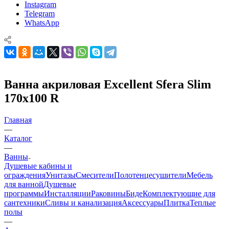
Instagram
Telegram
WhatsApp
Ванна акриловая Excellent Sfera Slim
170х100 R
Главная
—
Каталог
—
Ванны
Душевые кабины и
ограждения
Унитазы
Смесители
Полотенцесушители
Мебель
для ванной
Душевые
программы
Инсталляции
Раковины
Биде
Комплектующие для
сантехники
Сливы и канализация
Аксессуары
Плитка
Теплые
полы
—