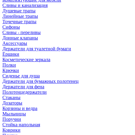
Сливы и канализация
Душевые трапы
Линейные трапы
Точечные трапы
Сифоны
Сливы - переливы
Донные клапаны
Аксессуары
Держатели для туалетной бумаги
Ёршики
Косметические зеркала
Полки
Крючки
Сиденье для душа
Держатели для бумажных полотенец
Держатели для фена
Полотенцедержатели
Стаканы
Дозаторы
Корзины и ведра
Мыльницы
Поручни
Стойка напольная
Коврики