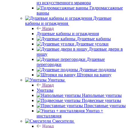
из искусственного мрамора
Гидромассажные
ванны
Душевые
кабины и ограждения
Назад
Душевые кабины и ограждения
Душевые кабины
Душевые уголки
Душевые двери в
нишу
Душевые
перегородки
Душевые поддоны
Шторки на ванну
Унитазы
Назад
Унитазы
Напольные унитазы
Подвесные унитазы
Приставные унитазы
Унитаз +
инсталляция
Смесители
Назад