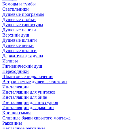
Комоды и тумбы
Светильники
Душевые программы
Душевые стойки
Душевые гарнитуры
Душевые панели
Верхний душ
Душевые шланги
Душевые лейки
Душевые штанги
Держатели для душа
Изливы
Гигиенический душ
Переходники
Шланговые подключения
Встраиваемые душевые системы
Инсталляции
Инсталляции для унитазов
Инсталляции для биде
Инсталляции для писсуаров
Инсталляции для раковин
Кнопки смыва
Сливные бачки скрытого монтажа
Раковины
Накладные раковины