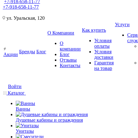
+7-918-658-11-77
+7-918-658-11-77
ул. Уральская, 120
Услуги
Как купить
О Компании
Серв
Условия
слу
О
оплаты
компании
Бренды
Блог
Условия
Акции
Блог
доставки
Отзывы
Гарантия
Контакты
на товар
Войти
Каталог
Ванны
Душевые кабины и ограждения
Унитазы