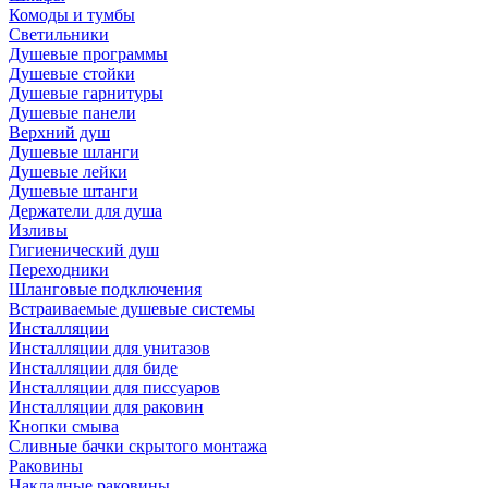
Комоды и тумбы
Светильники
Душевые программы
Душевые стойки
Душевые гарнитуры
Душевые панели
Верхний душ
Душевые шланги
Душевые лейки
Душевые штанги
Держатели для душа
Изливы
Гигиенический душ
Переходники
Шланговые подключения
Встраиваемые душевые системы
Инсталляции
Инсталляции для унитазов
Инсталляции для биде
Инсталляции для писсуаров
Инсталляции для раковин
Кнопки смыва
Сливные бачки скрытого монтажа
Раковины
Накладные раковины