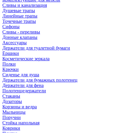
Сливы и канализация
Душевые трапы
Линейные трапы
Точечные трапы
Сифоны
Сливы - переливы
Донные клапаны
Аксессуары
Держатели для туалетной бумаги
Ёршики
Косметические зеркала
Полки
Крючки
Сиденье для душа
Держатели для бумажных полотенец
Держатели для фена
Полотенцедержатели
Стаканы
Дозаторы
Корзины и ведра
Мыльницы
Поручни
Стойка напольная
Коврики