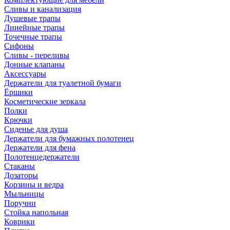
Сливы и канализация
Душевые трапы
Линейные трапы
Точечные трапы
Сифоны
Сливы - переливы
Донные клапаны
Аксессуары
Держатели для туалетной бумаги
Ёршики
Косметические зеркала
Полки
Крючки
Сиденье для душа
Держатели для бумажных полотенец
Держатели для фена
Полотенцедержатели
Стаканы
Дозаторы
Корзины и ведра
Мыльницы
Поручни
Стойка напольная
Коврики