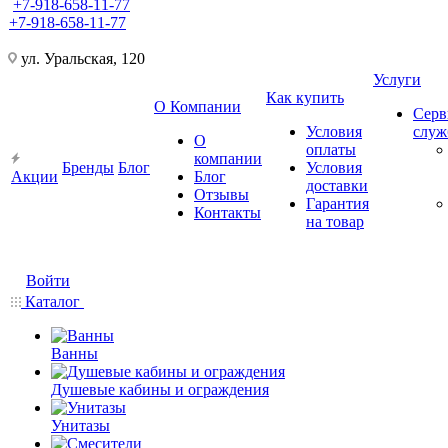
+7-918-658-11-77
+7-918-658-11-77
ул. Уральская, 120
Услуги
Как купить
О Компании
Серв
Условия
слу
О
оплаты
компании
Бренды
Блог
Условия
Акции
Блог
доставки
Отзывы
Гарантия
Контакты
на товар
Войти
Каталог
Ванны
Душевые кабины и ограждения
Унитазы