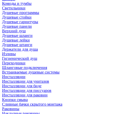
Комоды и тумбы
Светильники
Душевые программы
Душевые стойки
Душевые гарнитуры
Душевые панели
Верхний душ
Душевые шланги
Душевые лейки
Душевые штанги
Держатели для душа
Изливы
Гигиенический душ
Переходники
Шланговые подключения
Встраиваемые душевые системы
Инсталляции
Инсталляции для унитазов
Инсталляции для биде
Инсталляции для писсуаров
Инсталляции для раковин
Кнопки смыва
Сливные бачки скрытого монтажа
Раковины
Накладные раковины