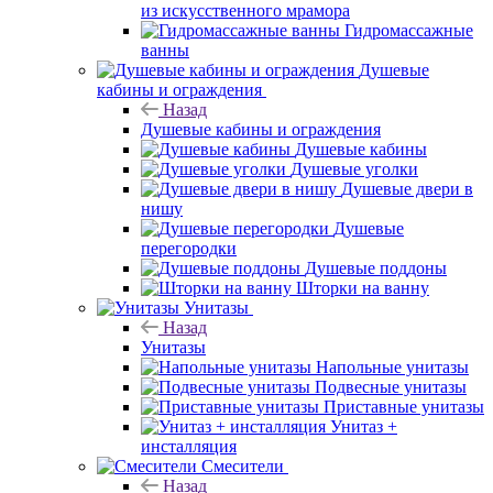
из искусственного мрамора
Гидромассажные
ванны
Душевые
кабины и ограждения
Назад
Душевые кабины и ограждения
Душевые кабины
Душевые уголки
Душевые двери в
нишу
Душевые
перегородки
Душевые поддоны
Шторки на ванну
Унитазы
Назад
Унитазы
Напольные унитазы
Подвесные унитазы
Приставные унитазы
Унитаз +
инсталляция
Смесители
Назад