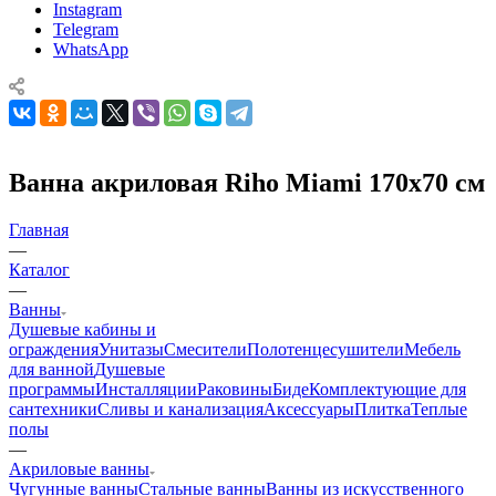
Instagram
Telegram
WhatsApp
Ванна акриловая Riho Miami 170x70 см
Главная
—
Каталог
—
Ванны
Душевые кабины и
ограждения
Унитазы
Смесители
Полотенцесушители
Мебель
для ванной
Душевые
программы
Инсталляции
Раковины
Биде
Комплектующие для
сантехники
Сливы и канализация
Аксессуары
Плитка
Теплые
полы
—
Акриловые ванны
Чугунные ванны
Стальные ванны
Ванны из искусственного