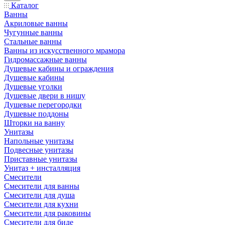
Каталог
Ванны
Акриловые ванны
Чугунные ванны
Стальные ванны
Ванны из искусственного мрамора
Гидромассажные ванны
Душевые кабины и ограждения
Душевые кабины
Душевые уголки
Душевые двери в нишу
Душевые перегородки
Душевые поддоны
Шторки на ванну
Унитазы
Напольные унитазы
Подвесные унитазы
Приставные унитазы
Унитаз + инсталляция
Смесители
Смесители для ванны
Смесители для душа
Смесители для кухни
Смесители для раковины
Смесители для биде