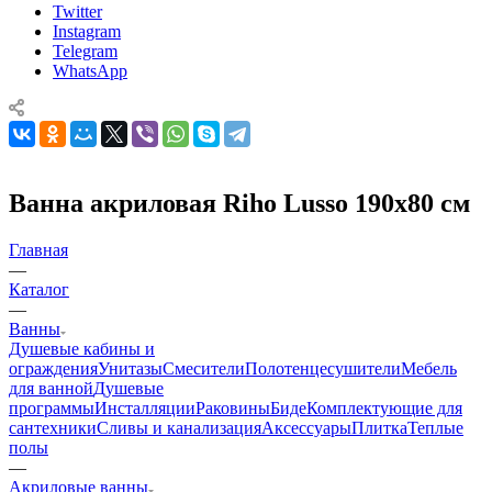
Twitter
Instagram
Telegram
WhatsApp
Ванна акриловая Riho Lusso 190х80 см
Главная
—
Каталог
—
Ванны
Душевые кабины и
ограждения
Унитазы
Смесители
Полотенцесушители
Мебель
для ванной
Душевые
программы
Инсталляции
Раковины
Биде
Комплектующие для
сантехники
Сливы и канализация
Аксессуары
Плитка
Теплые
полы
—
Акриловые ванны