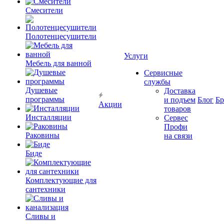
Смесители
Полотенцесушители
Услуги
Мебель для ванной
Сервисные
службы
Душевые
Доставка
программы
и подъем
Блог
Б
Акции
товаров
Инсталляции
Сервес
Профи
Раковины
на связи
Биде
Комплектующие для
сантехники
Сливы и