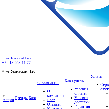
+7-918-658-11-77
+7-918-658-11-77
ул. Уральская, 120
Услуги
Как купить
О Компании
Серв
Условия
слу
О
оплаты
компании
Бренды
Блог
Условия
Акции
Блог
доставки
Отзывы
Гарантия
Контакты