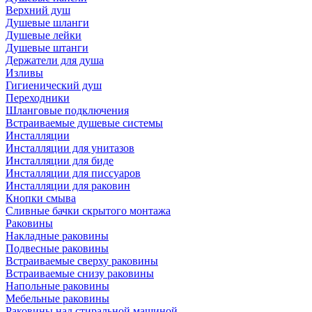
Верхний душ
Душевые шланги
Душевые лейки
Душевые штанги
Держатели для душа
Изливы
Гигиенический душ
Переходники
Шланговые подключения
Встраиваемые душевые системы
Инсталляции
Инсталляции для унитазов
Инсталляции для биде
Инсталляции для писсуаров
Инсталляции для раковин
Кнопки смыва
Сливные бачки скрытого монтажа
Раковины
Накладные раковины
Подвесные раковины
Встраиваемые сверху раковины
Встраиваемые снизу раковины
Напольные раковины
Мебельные раковины
Раковины над стиральной машиной