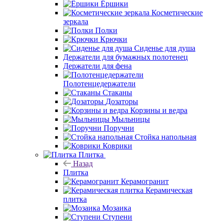
Ёршики
Косметические
зеркала
Полки
Крючки
Сиденье для душа
Держатели для бумажных полотенец
Держатели для фена
Полотенцедержатели
Стаканы
Дозаторы
Корзины и ведра
Мыльницы
Поручни
Стойка напольная
Коврики
Плитка
Назад
Плитка
Керамогранит
Керамическая
плитка
Мозаика
Ступени