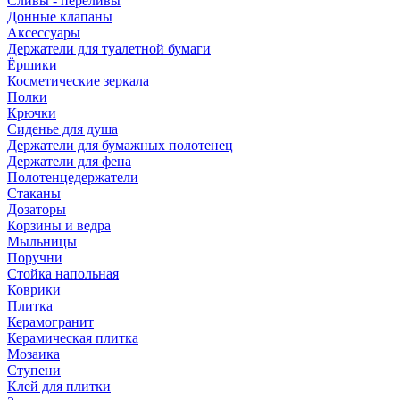
Сливы - переливы
Донные клапаны
Аксессуары
Держатели для туалетной бумаги
Ёршики
Косметические зеркала
Полки
Крючки
Сиденье для душа
Держатели для бумажных полотенец
Держатели для фена
Полотенцедержатели
Стаканы
Дозаторы
Корзины и ведра
Мыльницы
Поручни
Стойка напольная
Коврики
Плитка
Керамогранит
Керамическая плитка
Мозаика
Ступени
Клей для плитки