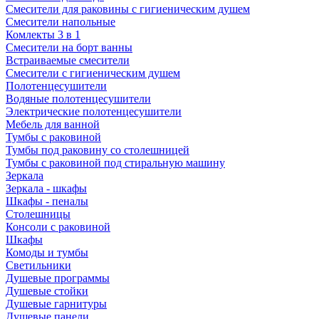
Смесители для раковины с гигиеническим душем
Смесители напольные
Комлекты 3 в 1
Смесители на борт ванны
Встраиваемые смесители
Смесители с гигиеническим душем
Полотенцесушители
Водяные полотенцесушители
Электрические полотенцесушители
Мебель для ванной
Тумбы с раковиной
Тумбы под раковину со столешницей
Тумбы с раковиной под стиральную машину
Зеркала
Зеркала - шкафы
Шкафы - пеналы
Столешницы
Консоли с раковиной
Шкафы
Комоды и тумбы
Светильники
Душевые программы
Душевые стойки
Душевые гарнитуры
Душевые панели