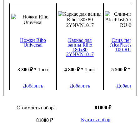
Ванна акриловая Riho Lusso 180х80 см
81 000 ₽
* 1 шт
Ножки Riho
Каркас для
Слив-перели
Universal
ванны Riho
AlcaPlast A55
180х80
100-RU-01
2YNVN1017
3 300 ₽ * 1 шт
4 800 ₽ * 1 шт
5 500 ₽ * 1 
Добавить
Добавить
Добавить
81000 ₽
Стоимость набора