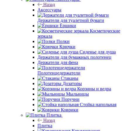
Сифоны
Сливы - переливы
Донные клапаны
Аксессуары
Назад
Аксессуары
Держатели для туалетной бумаги
Ёршики
Косметические
зеркала
Полки
Крючки
Сиденье для душа
Держатели для бумажных полотенец
Держатели для фена
Полотенцедержатели
Стаканы
Дозаторы
Корзины и ведра
Мыльницы
Поручни
Стойка напольная
Коврики