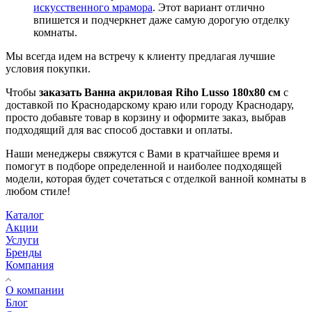
могут долго удерживать теплую воду.
Стильные
акриловые ванны
как угловом исполнении,
так и овальные.
Эксклюзивным решением являются
ванны из
искусственного мрамора
. Этот вариант отлично
впишется и подчеркнет даже самую дорогую отделку
комнаты.
Мы всегда идем на встречу к клиенту предлагая лучшие
условия покупки.
Чтобы
заказать Ванна акриловая Riho Lusso 180х80 см
с
доставкой по Краснодарскому краю или городу Краснодару,
просто добавьте товар в корзину и оформите заказ, выбрав
подходящий для вас способ доставки и оплаты.
Наши менеджеры свяжутся с Вами в кратчайшее время и
помогут в подборе определенной и наиболее подходящей
модели, которая будет сочетаться с отделкой ванной комнаты в
любом стиле!
Каталог
Акции
Услуги
Бренды