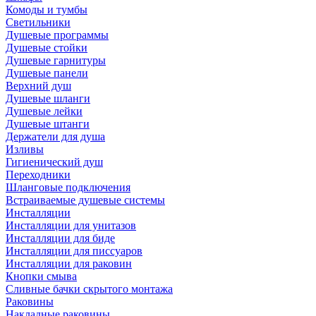
Комоды и тумбы
Светильники
Душевые программы
Душевые стойки
Душевые гарнитуры
Душевые панели
Верхний душ
Душевые шланги
Душевые лейки
Душевые штанги
Держатели для душа
Изливы
Гигиенический душ
Переходники
Шланговые подключения
Встраиваемые душевые системы
Инсталляции
Инсталляции для унитазов
Инсталляции для биде
Инсталляции для писсуаров
Инсталляции для раковин
Кнопки смыва
Сливные бачки скрытого монтажа
Раковины
Накладные раковины