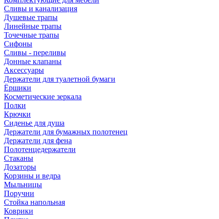
Сливы и канализация
Душевые трапы
Линейные трапы
Точечные трапы
Сифоны
Сливы - переливы
Донные клапаны
Аксессуары
Держатели для туалетной бумаги
Ёршики
Косметические зеркала
Полки
Крючки
Сиденье для душа
Держатели для бумажных полотенец
Держатели для фена
Полотенцедержатели
Стаканы
Дозаторы
Корзины и ведра
Мыльницы
Поручни
Стойка напольная
Коврики