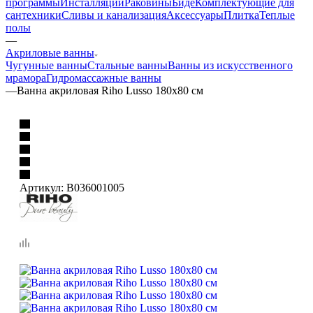
Ванны
Душевые кабины и
ограждения
Унитазы
Смесители
Полотенцесушители
Мебель
для ванной
Душевые
программы
Инсталляции
Раковины
Биде
Комплектующие для
сантехники
Сливы и канализация
Аксессуары
Плитка
Теплые
полы
—
Акриловые ванны
Чугунные ванны
Стальные ванны
Ванны из искусственного
мрамора
Гидромассажные ванны
—
Ванна акриловая Riho Lusso 180х80 см
Артикул:
B036001005