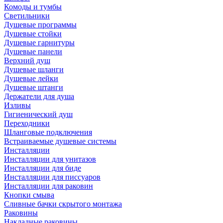
Комоды и тумбы
Светильники
Душевые программы
Душевые стойки
Душевые гарнитуры
Душевые панели
Верхний душ
Душевые шланги
Душевые лейки
Душевые штанги
Держатели для душа
Изливы
Гигиенический душ
Переходники
Шланговые подключения
Встраиваемые душевые системы
Инсталляции
Инсталляции для унитазов
Инсталляции для биде
Инсталляции для писсуаров
Инсталляции для раковин
Кнопки смыва
Сливные бачки скрытого монтажа
Раковины
Накладные раковины