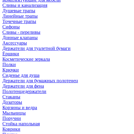
Сливы и канализация
Душевые трапы
Линейные трапы
Точечные трапы
Сифоны
Сливы - переливы
Донные клапаны
Аксессуары
Держатели для туалетной бумаги
Ёршики
Косметические зеркала
Полки
Крючки
Сиденье для душа
Держатели для бумажных полотенец
Держатели для фена
Полотенцедержатели
Стаканы
Дозаторы
Корзины и ведра
Мыльницы
Поручни
Стойка напольная
Коврики