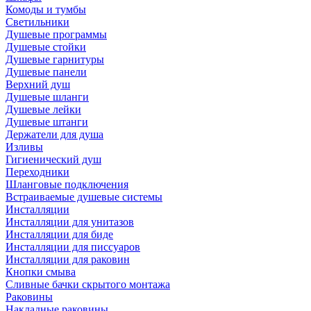
Комоды и тумбы
Светильники
Душевые программы
Душевые стойки
Душевые гарнитуры
Душевые панели
Верхний душ
Душевые шланги
Душевые лейки
Душевые штанги
Держатели для душа
Изливы
Гигиенический душ
Переходники
Шланговые подключения
Встраиваемые душевые системы
Инсталляции
Инсталляции для унитазов
Инсталляции для биде
Инсталляции для писсуаров
Инсталляции для раковин
Кнопки смыва
Сливные бачки скрытого монтажа
Раковины
Накладные раковины