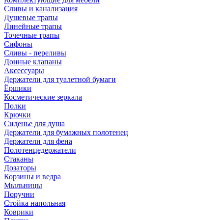
Сливы и канализация
Душевые трапы
Линейные трапы
Точечные трапы
Сифоны
Сливы - переливы
Донные клапаны
Аксессуары
Держатели для туалетной бумаги
Ёршики
Косметические зеркала
Полки
Крючки
Сиденье для душа
Держатели для бумажных полотенец
Держатели для фена
Полотенцедержатели
Стаканы
Дозаторы
Корзины и ведра
Мыльницы
Поручни
Стойка напольная
Коврики