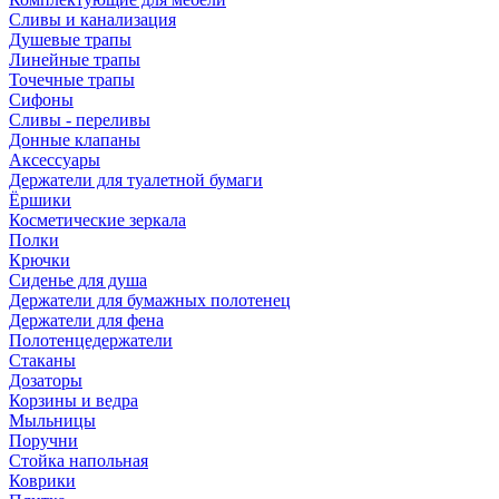
Сливы и канализация
Душевые трапы
Линейные трапы
Точечные трапы
Сифоны
Сливы - переливы
Донные клапаны
Аксессуары
Держатели для туалетной бумаги
Ёршики
Косметические зеркала
Полки
Крючки
Сиденье для душа
Держатели для бумажных полотенец
Держатели для фена
Полотенцедержатели
Стаканы
Дозаторы
Корзины и ведра
Мыльницы
Поручни
Стойка напольная
Коврики