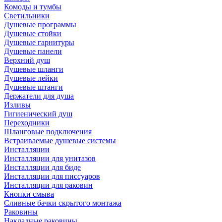
Комоды и тумбы
Светильники
Душевые программы
Душевые стойки
Душевые гарнитуры
Душевые панели
Верхний душ
Душевые шланги
Душевые лейки
Душевые штанги
Держатели для душа
Изливы
Гигиенический душ
Переходники
Шланговые подключения
Встраиваемые душевые системы
Инсталляции
Инсталляции для унитазов
Инсталляции для биде
Инсталляции для писсуаров
Инсталляции для раковин
Кнопки смыва
Сливные бачки скрытого монтажа
Раковины
Накладные раковины